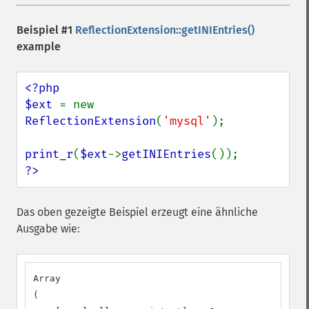
Beispiel #1
ReflectionExtension::getINIEntries()
example
<?php

$ext 
= new 
ReflectionExtension
(
'mysql'
);

print_r
(
$ext
->
getINIEntries
?>
Das oben gezeigte Beispiel erzeugt eine ähnliche
Ausgabe wie:
Array

(
