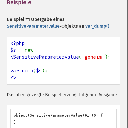
Beispiele
¶
Beispiel #1 Übergabe eines
SensitiveParameterValue
-Objekts an
var_dump()
<?php

$s 
= new 
\SensitiveParameterValue
(
'geheim'
);

var_dump
(
$s
?>
Das oben gezeigte Beispiel erzeugt folgende Ausgabe:
object(SensitiveParameterValue)#1 (0) {

}