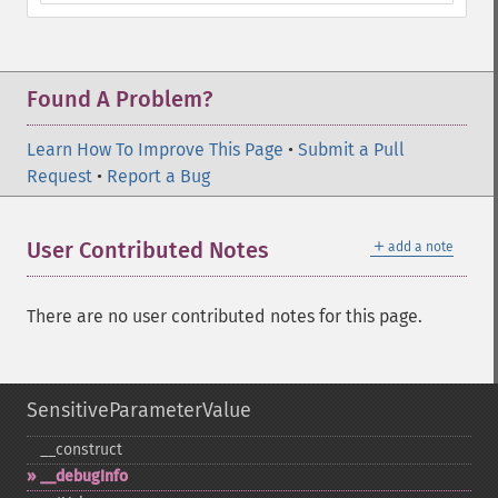
Found A Problem?
Learn How To Improve This Page
•
Submit a Pull
Request
•
Report a Bug
＋
User Contributed Notes
add a note
There are no user contributed notes for this page.
SensitiveParameterValue
_​_​construct
_​_​debugInfo