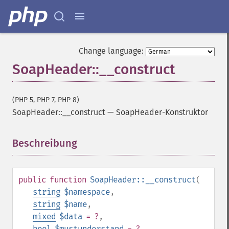
Change language:
SoapHeader::__construct
(PHP 5, PHP 7, PHP 8)
SoapHeader::__construct
—
SoapHeader-Konstruktor
Beschreibung
¶
public
function
SoapHeader::__construct
(
string
$namespace
,
string
$name
,
mixed
$data
= ?
,
bool
$mustunderstand
= ?
,