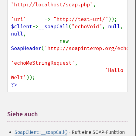
"http://localhost/soap.php"
,

'uri'      
=> 
"http://test-uri/"
$client
->
__soapCall
(
"echoVoid"
, 
null
, 
null
,

                new 
SoapHeader
(
'http://soapinterop.org/echohe
'echoMeStringRequest'
,

'Hallo 
Welt'
?>
Siehe auch
¶
SoapClient::__soapCall()
- Ruft eine SOAP-Funktion