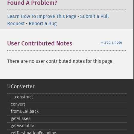
Found A Problem?
Learn How To Improve This Page
•
Submit a Pull
Request
•
Report a Bug
＋
User Contributed Notes
add a note
There are no user contributed notes for this page.
UConverter
_​_​construct
convert
fromUCallback
getAliases
getAvailable
getDestinationEncoding