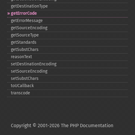
getDestinationType
getErrorCode
getErrorMessage
getSourceEncoding
getSourceType
getStandards
getSubstChars
reasonText
setDestinationEncoding
setSourceEncoding
setSubstChars
toUCallback
transcode
Copyright © 2001-2026 The PHP Documentation