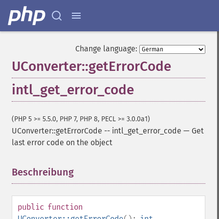
Change language:
UConverter::getErrorCode
intl_get_error_code
(PHP 5 >= 5.5.0, PHP 7, PHP 8, PECL >= 3.0.0a1)
UConverter::getErrorCode
--
intl_get_error_code
—
Get
last error code on the object
Beschreibung
¶
public
function
UConverter::getErrorCode
():
int