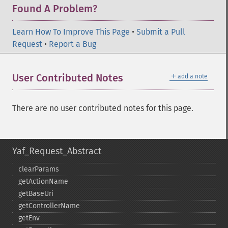
Found A Problem?
Learn How To Improve This Page
•
Submit a Pull
Request
•
Report a Bug
＋
User Contributed Notes
add a note
There are no user contributed notes for this page.
Yaf_Request_Abstract
clearParams
getActionName
getBaseUri
getControllerName
getEnv