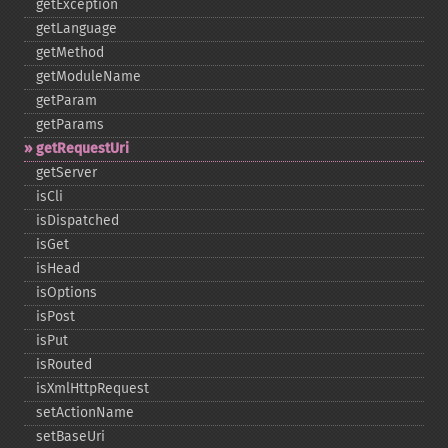
getException
getLanguage
getMethod
getModuleName
getParam
getParams
getRequestUri
getServer
isCli
isDispatched
isGet
isHead
isOptions
isPost
isPut
isRouted
isXmlHttpRequest
setActionName
setBaseUri