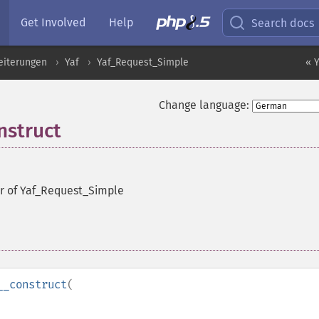
Get Involved
Help
Search docs
eiterungen
Yaf
Yaf_Request_Simple
« 
Change language:
nstruct
r of Yaf_Request_Simple
__construct
(