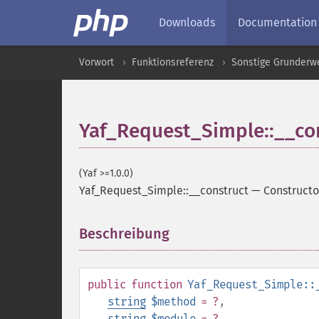
Downloads
Documentation
Vorwort
Funktionsreferenz
Sonstige Grunderw
Yaf_Request_Simple::__co
(Yaf >=1.0.0)
Yaf_Request_Simple::__construct
—
Constructo
Beschreibung
¶
public
function
Yaf_Request_Simple::
string
$method
= ?
,
string
$module
= ?
,