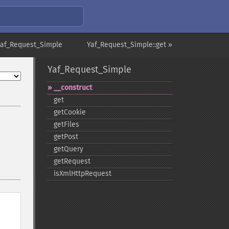
Yaf_Request_Simple
Yaf_Request_Simple::get »
Yaf_Request_Simple
_​_​construct
get
getCookie
getFiles
getPost
getQuery
getRequest
isXmlHttpRequest