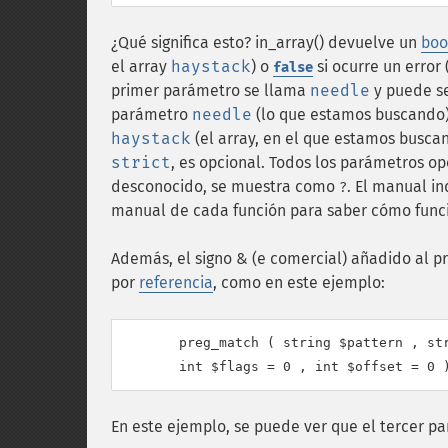
¿Qué significa esto? in_array() devuelve un
boo
el array
haystack
) o
si ocurre un error
false
primer parámetro se llama
needle
y puede se
parámetro
needle
(lo que estamos buscando) 
haystack
(el array, en el que estamos busca
strict
, es opcional. Todos los parámetros opc
desconocido, se muestra como
. El manual i
?
manual de cada función para saber cómo func
Además, el signo & (e comercial) añadido al p
por
referencia
, como en este ejemplo:
       preg_match ( string $pattern , str
En este ejemplo, se puede ver que el tercer p