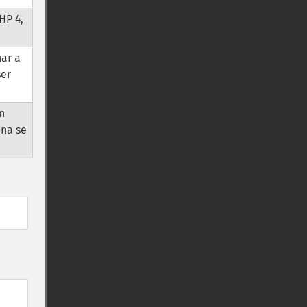
HP 4,
nar a
ser
en
ena se