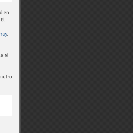
ó en
. El
rray
.
te el
ámetro