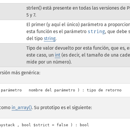
strlen() está presente en todas las versiones de P
5 y 7.
El primer (y aquí el único) parámetro a proporcio
esta función es el parámetro
string
, que debe 
del tipo
string
.
Tipo de valor devuelto por esta función, que es, 
este caso, un
int
(es decir, el tamaño de una cad
mide por un número).
rsión más genérica:
, como
in_array()
. Su prototipo es el siguiente: