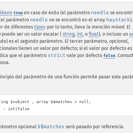
léano
en caso de éxito (el parámetro
needle
se encontr
true
 (el parámetro
needle
no se encontró en el array
haystack
)
r de diferentes
tipos
: por lo tanto, lleva la mención
mixed
. El
puede ser un valor escalar (
string
,
int
, o
float
), o incluso un
a
ndo) es el segundo parámetro. El tercer parámetro,
opcional
,
ionales tienen un valor por defecto; si el valor por defecto es
ndica que el parámetro
strict
vale por defecto
. Consul
false
iona.
rincipio del parámetro de una función permite pasar este par
ing $subject , array &$matches = null,

arámetro opcional
&$matches
será pasado por referencia.