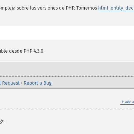
ompleja sobre las versiones de PHP. Tomemos
html_entity_dec
nible desde PHP 4.3.0.
l Request
•
Report a Bug
＋
add a
ge.