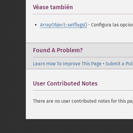
Véase también
¶
ArrayObject::setflags()
- Configura las opci
Found A Problem?
Learn How To Improve This Page
•
Submit a Pul
User Contributed Notes
There are no user contributed notes for this pa