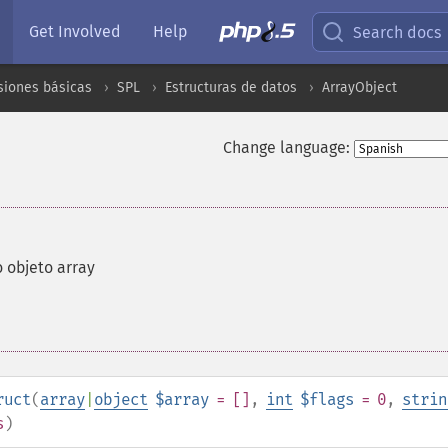
Get Involved
Help
Search docs
siones básicas
SPL
Estructuras de datos
ArrayObject
Change language:
 objeto array
ruct
(
array
|
object
$array
= []
,
int
$flags
= 0
,
strin
s
)