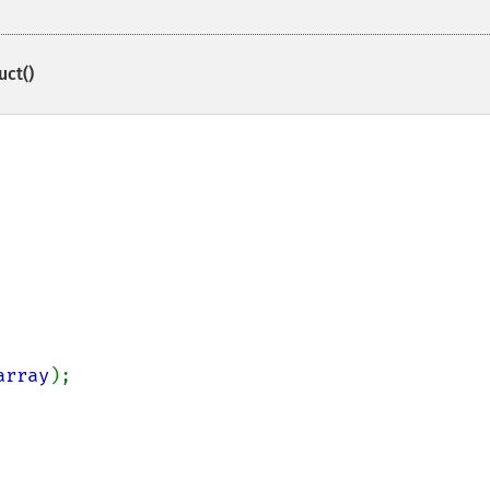
uct()
array
);
