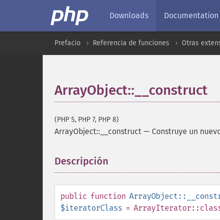
Downloads
Documentation
Prefacio
Referencia de funciones
Otras exten
ArrayObject::__construct
(PHP 5, PHP 7, PHP 8)
ArrayObject::__construct
—
Construye un nuevo
Descripción
¶
public
function
ArrayObject::__const
$iteratorClass
=
ArrayIterator::clas