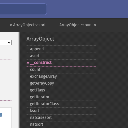
« ArrayObject::asort
ArrayObject::count »
ArrayObject
append
asort
_​_​construct
count
exchangeArray
getArrayCopy
getFlags
getIterator
getIteratorClass
ksort
g
natcasesort
natsort