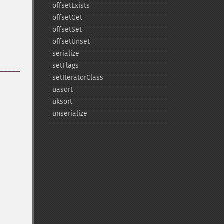
offsetExists
offsetGet
offsetSet
offsetUnset
serialize
setFlags
setIteratorClass
uasort
uksort
unserialize