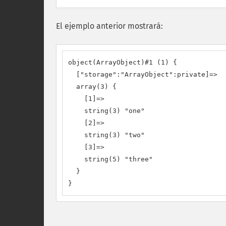
El ejemplo anterior mostrará:
object(ArrayObject)#1 (1) {

  ["storage":"ArrayObject":private]=>

  array(3) {

    [1]=>

    string(3) "one"

    [2]=>

    string(3) "two"

    [3]=>

    string(5) "three"

  }

}