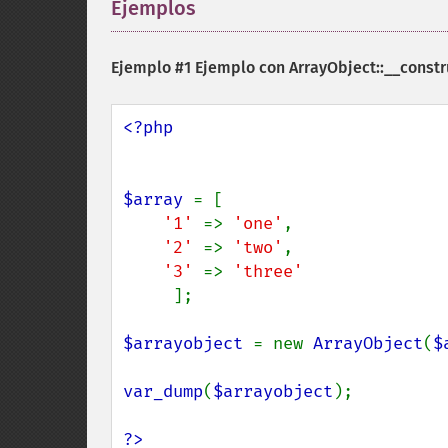
Ejemplos
¶
Ejemplo #1 Ejemplo con
ArrayObject::__constr
<?php

$array 
= [

'1' 
=> 
'one'
,

'2' 
=> 
'two'
,

'3' 
=> 
'three'

];

$arrayobject 
= new 
ArrayObject
(
$
var_dump
(
$arrayobject
);

?>