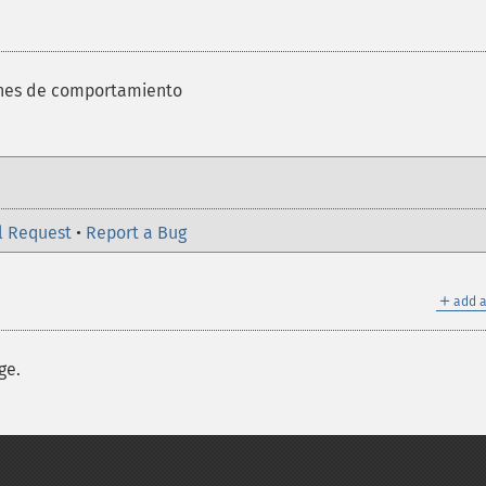
ones de comportamiento
l Request
•
Report a Bug
＋
add a
ge.