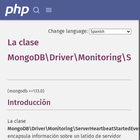
Change language:
La clase
MongoDB\Driver\Monitoring\Ser
¶
(mongodb >=1.13.0)
Introducción
¶
La clase
MongoDB\Driver\Monitoring\ServerHeartbeatStartedEve
encapsula información sobre un latido de servidor