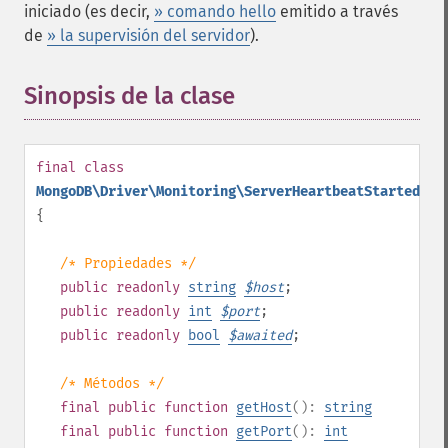
iniciado (es decir,
» comando hello
emitido a través
de
» la supervisión del servidor
).
Sinopsis de la clase
¶
final
class
MongoDB\Driver\Monitoring\ServerHeartbeatStartedEve
{
/* Propiedades */
public
readonly
string
$
host
;
public
readonly
int
$
port
;
public
readonly
bool
$
awaited
;
/* Métodos */
final
public
function
getHost
():
string
final
public
function
getPort
():
int