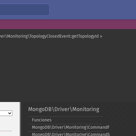
er\Monitoring\TopologyClosedEvent::getTopologyId »
MongoDB\Driver\Monitoring
Funciones
MongoDB\Driver\Monitoring\CommandFailedEvent
MongoDB\Driver\Monitoring\CommandStartedEvent