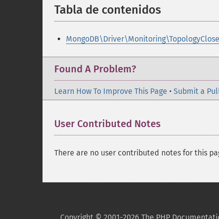
Tabla de contenidos
¶
MongoDB\Driver\Monitoring\TopologyClose
Found A Problem?
Learn How To Improve This Page
•
Submit a Pul
User Contributed Notes
There are no user contributed notes for this pa
Copyright © 2001-2026 The PHP Documentati