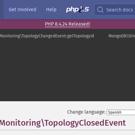
Get Involved
Help
Search docs
PHP 8.4.24 Released!
onitoring\TopologyChangedEvent::getTopologyId
MongoDB\Driv
Change language:
Monitoring\TopologyClosedEvent
¶