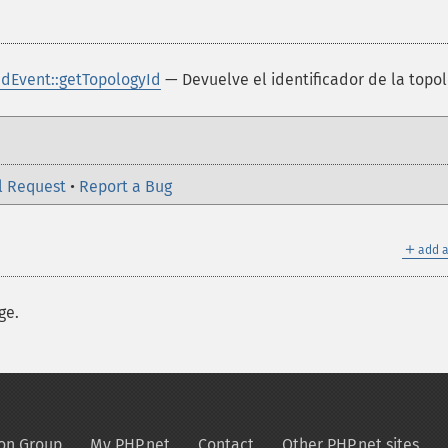
dEvent::getTopologyId
— Devuelve el identificador de la topol
l Request
•
Report a Bug
＋
add a
ge.
on Group
My PHP.net
Contact
Other PHP.net sites