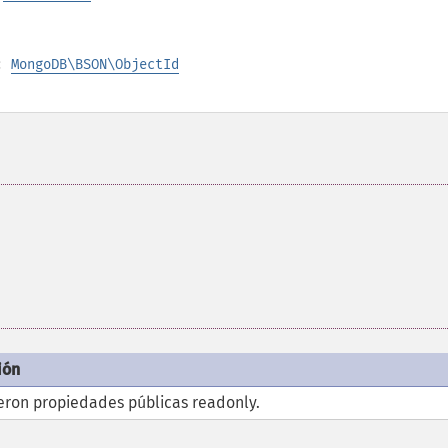
):
MongoDB\BSON\ObjectId
ión
eron propiedades públicas
readonly
.