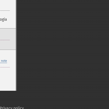
ogía
 note
Privacy policy