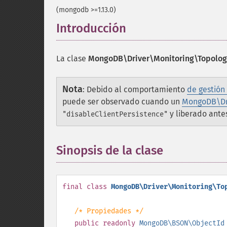
(mongodb >=1.13.0)
Introducción
¶
La clase
MongoDB\Driver\Monitoring\Topolog
Nota
:
Debido al comportamiento
de gestión
puede ser observado cuando un
MongoDB\Dr
y liberado ante
"disableClientPersistence"
Sinopsis de la clase
¶
final
class
MongoDB\Driver\Monitoring\To
/* Propiedades */
public
readonly
MongoDB\BSON\ObjectId