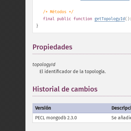
/* Métodos */
final
public
function
getTopologyId
(
}
Propiedades
¶
topologyId
El identificador de la topología.
Historial de cambios
Versión
Descripc
PECL mongodb 2.3.0
Se añadi