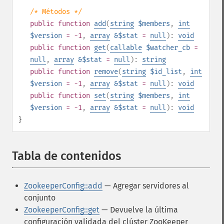
/* Métodos */
public
function
add
(
string
$members
,
int
$version
= -1
,
array
&$stat
=
null
):
void
public
function
get
(
callable
$watcher_cb
=
null
,
array
&$stat
=
null
):
string
public
function
remove
(
string
$id_list
,
int
$version
= -1
,
array
&$stat
=
null
):
void
public
function
set
(
string
$members
,
int
$version
= -1
,
array
&$stat
=
null
):
void
}
Tabla de contenidos
¶
ZookeeperConfig::add
— Agregar servidores al
conjunto
ZookeeperConfig::get
— Devuelve la última
configuración validada del clúster ZooKeeper