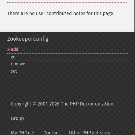
There are no user contributed notes for this page.
ZookeeperConfig
add
get
remove
set
Copyright © 2001-2026 The PHP Documentation
Group
My PHP.net
Contact
Other PHP.net sites