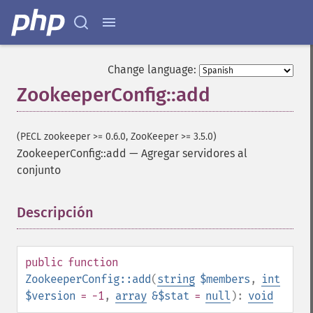
Change language:
ZookeeperConfig::add
(PECL zookeeper >= 0.6.0, ZooKeeper >= 3.5.0)
ZookeeperConfig::add
—
Agregar servidores al
conjunto
Descripción
¶
public
function
ZookeeperConfig::add
(
string
$members
,
int
$version
= -1
,
array
&$stat
=
null
):
void