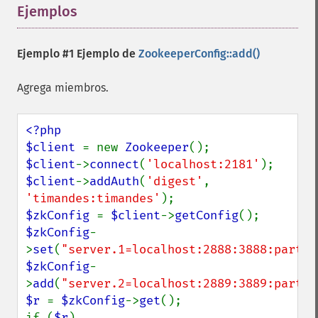
Ejemplos
¶
Ejemplo #1 Ejemplo de
ZookeeperConfig::add()
Agrega miembros.
<?php

$client 
= new 
Zookeeper
$client
->
connect
(
'localhost:2181'
$client
->
addAuth
(
'digest'
, 
'timandes:timandes'
$zkConfig 
= 
$client
->
getConfig
$zkConfig
-
>
set
(
"server.1=localhost:2888:3888:partic
$zkConfig
-
>
add
(
"server.2=localhost:2889:3889:partic
$r 
= 
$zkConfig
->
get
();

if (
$r
)
