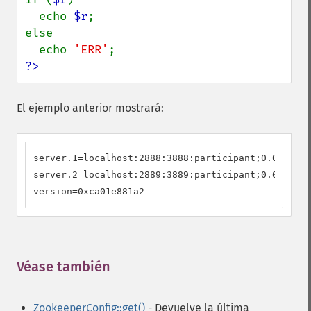
  echo 
$r
;

else

  echo 
'ERR'
?>
El ejemplo anterior mostrará:
server.1=localhost:2888:3888:participant;0.0.0.0:2
server.2=localhost:2889:3889:participant;0.0.0.0:2
version=0xca01e881a2
Véase también
¶
ZookeeperConfig::get()
- Devuelve la última