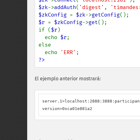
$zk
->
addAuth
(
'digest'
, 
'timandes
$zkConfig 
= 
$zk
->
getConfig
$r 
= 
$zkConfig
->
get
();

if (
$r
)

  echo 
$r
;

else

  echo 
'ERR'
?>
El ejemplo anterior mostrará:
server.1=localhost:2888:3888:participan
version=0xca01e881a2