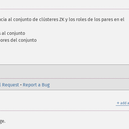
ia al conjunto de clústeres ZK y los roles de los pares en el
 al conjunto
dores del conjunto
l Request
•
Report a Bug
＋
add a
ge.