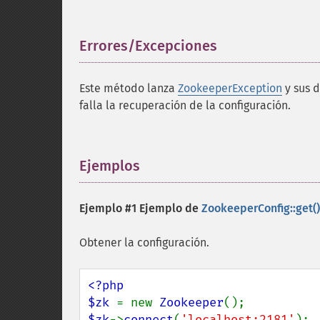
Errores/Excepciones
¶
Este método lanza
ZookeeperException
y sus d
falla la recuperación de la configuración.
Ejemplos
¶
Ejemplo #1 Ejemplo de
ZookeeperConfig::get()
Obtener la configuración.
<?php

$zk 
= new 
Zookeeper
$zk
->
connect
(
'localhost:2181'