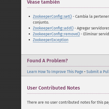
Véase también
¶
ZookeeperConfig::set()
- Cambia la pertenenc
conjunto.
ZookeeperConfig::add()
- Agregar servidores
ZookeeperConfig::remove()
- Eliminar servi
ZookeeperException
Found A Problem?
Learn How To Improve This Page
•
Submit a Pul
User Contributed Notes
There are no user contributed notes for this pa