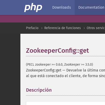
Downloads
Documentation
Prefacio
Referencia de funciones
Otros servic
ZookeeperConfig::get
(PECL zookeeper >= 0.6.0, ZooKeeper >= 3.5.0)
ZookeeperConfig::get
—
Devuelve la última con
al que está conectado el cliente, de forma sin
Descripción
¶