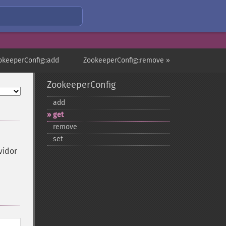
okeeperConfig::add
ZookeeperConfig::remove »
ZookeeperConfig
add
get
remove
set
vidor