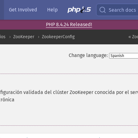
Get Involved
Help
Search docs
PHP 8.4.24 Released!
ios
ZooKeeper
ZookeeperConfig
« Zo
Change language:
figuración validada del clúster ZooKeeper conocida por el ser
crónica