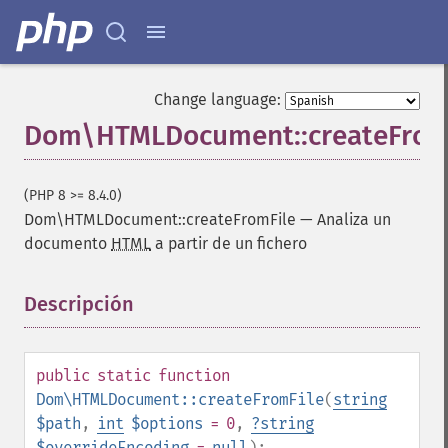
Change language:
Dom\HTMLDocument::createFrom
(PHP 8 >= 8.4.0)
Dom\HTMLDocument::createFromFile
—
Analiza un
documento
HTML
a partir de un fichero
Descripción
¶
public
static
function
Dom\HTMLDocument::createFromFile
(
string
$path
,
int
$options
= 0
,
?
string
$overrideEncoding
=
null
):