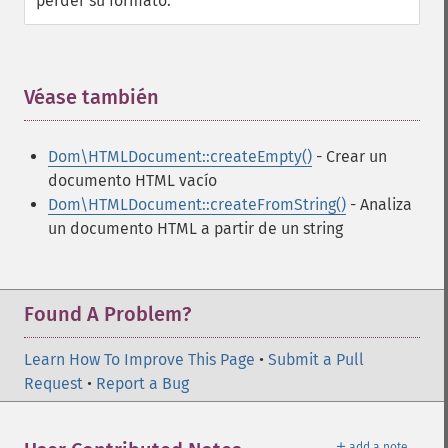
perder su formato.
Véase también
¶
Dom\HTMLDocument::createEmpty()
- Crear un
documento HTML vacío
Dom\HTMLDocument::createFromString()
- Analiza
un documento HTML a partir de un string
Found A Problem?
Learn How To Improve This Page
•
Submit a Pull
Request
•
Report a Bug
＋
add a note