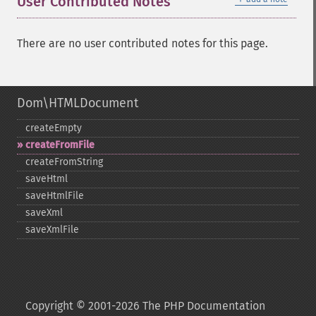
User Contributed Notes
There are no user contributed notes for this page.
Dom\HTMLDocument
createEmpty
createFromFile
createFromString
saveHtml
saveHtmlFile
saveXml
saveXmlFile
Copyright © 2001-2026 The PHP Documentation