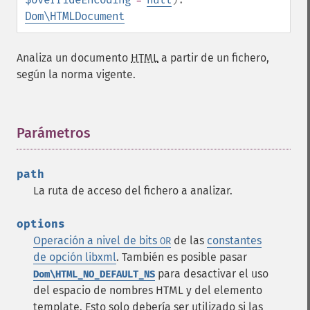
Dom\HTMLDocument
Analiza un documento
HTML
a partir de un fichero,
según la norma vigente.
Parámetros
¶
path
La ruta de acceso del fichero a analizar.
options
Operación a nivel de bits
de las
constantes
OR
de opción libxml
.
También es posible pasar
para desactivar el uso
Dom\HTML_NO_DEFAULT_NS
del espacio de nombres HTML y del elemento
template. Esto solo debería ser utilizado si las