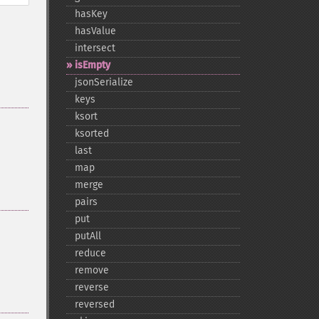
hasKey
hasValue
intersect
isEmpty
jsonSerialize
keys
ksort
ksorted
last
map
merge
pairs
put
putAll
reduce
remove
reverse
reversed