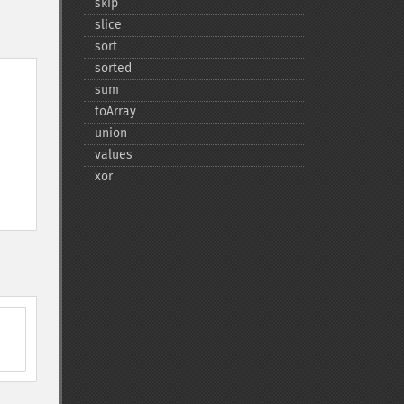
skip
slice
sort
sorted
sum
toArray
union
values
xor