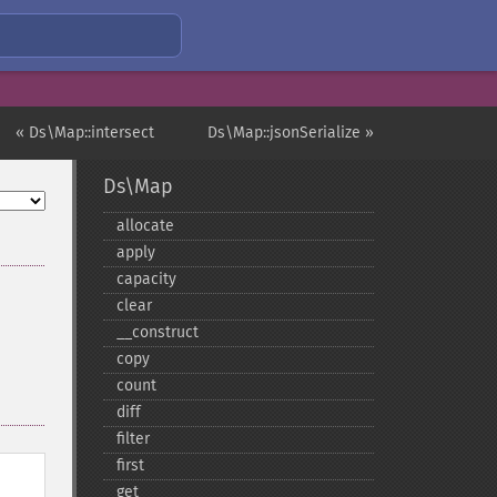
« Ds\Map::intersect
Ds\Map::jsonSerialize »
Ds\Map
allocate
apply
capacity
clear
_​_​construct
copy
count
diff
filter
first
get