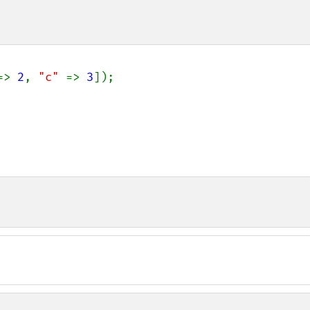
=> 
2
, 
"c" 
=> 
3