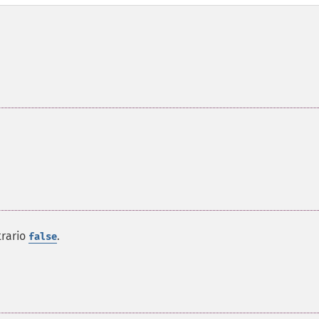
trario
.
false