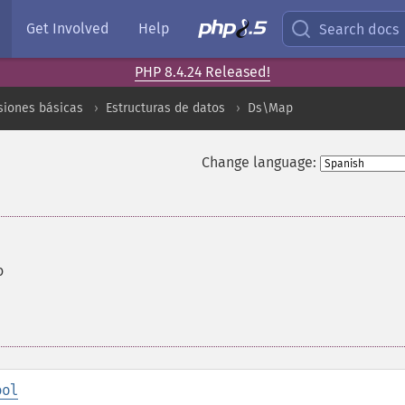
Get Involved
Help
Search docs
PHP 8.4.24 Released!
siones básicas
Estructuras de datos
Ds\Map
Change language:
o
ool