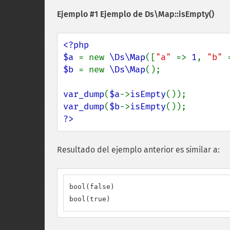
Ejemplo #1 Ejemplo de
Ds\Map::isEmpty()
<?php

$a 
= new 
\Ds\Map
([
"a" 
=> 
1
, 
"b" 
$b 
= new 
\Ds\Map
();

var_dump
(
$a
->
isEmpty
var_dump
(
$b
->
isEmpty
?>
Resultado del ejemplo anterior es similar a:
bool(false)

bool(true)