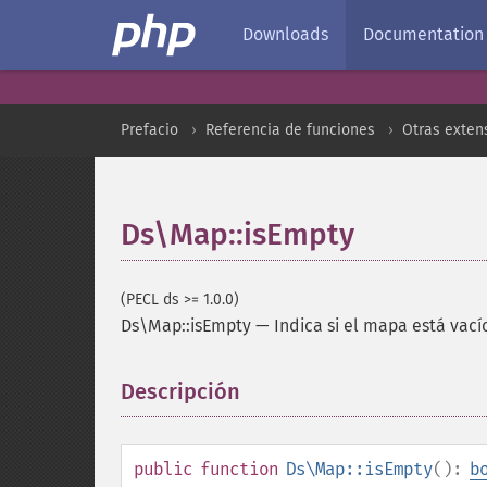
Downloads
Documentation
Prefacio
Referencia de funciones
Otras exten
Ds\Map::isEmpty
(PECL ds >= 1.0.0)
Ds\Map::isEmpty
—
Indica si el mapa está vací
Descripción
¶
public
function
Ds\Map::isEmpty
():
b