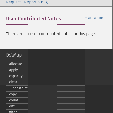
Request
•
Report a Bug
＋
User Contributed Notes
add a note
There are no user contributed notes for this page.
Ds\Map
allocate
apply
capacity
clear
_​_​construct
copy
count
diff
filter