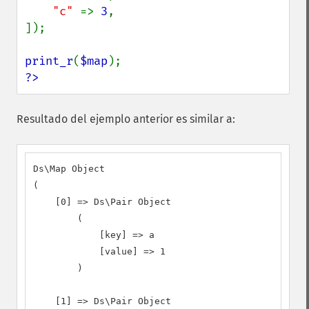
"c" 
=> 
3
,

]);

print_r
(
$map
?>
Resultado del ejemplo anterior es similar a:
Ds\Map Object

(

    [0] => Ds\Pair Object

        (

            [key] => a

            [value] => 1

        )

    [1] => Ds\Pair Object
