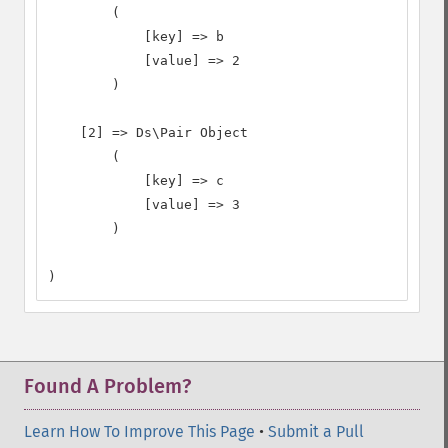
        (

            [key] => b

            [value] => 2

        )

    [2] => Ds\Pair Object

        (

            [key] => c

            [value] => 3

        )

)
Found A Problem?
Learn How To Improve This Page
•
Submit a Pull