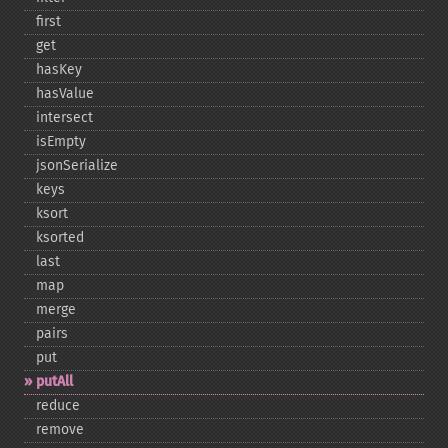
first
get
hasKey
hasValue
intersect
isEmpty
jsonSerialize
keys
ksort
ksorted
last
map
merge
pairs
put
putAll
reduce
remove