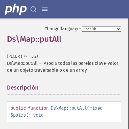
Change language:
Ds\Map::putAll
(PECL ds >= 1.0.2)
Ds\Map::putAll
—
Asocia todas las parejas clave-valor
de un objeto traversable o de un array
Descripción
¶
public
function
Ds\Map::putAll
(
mixed
$pairs
):
void