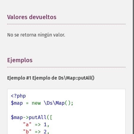
Valores devueltos
¶
No se retorna ningún valor.
Ejemplos
¶
Ejemplo #1 Ejemplo de
Ds\Map::putAll()
<?php

$map 
= new 
\Ds\Map
();

$map
->
putAll
([

"a" 
=> 
1
,

"b" 
=> 
2
,
