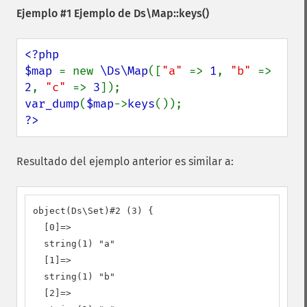
Ejemplo #1 Ejemplo de
Ds\Map::keys()
<?php

$map 
= new 
\Ds\Map
([
"a" 
=> 
1
, 
"b" 
=> 
2
, 
"c" 
=> 
3
var_dump
(
$map
->
keys
?>
Resultado del ejemplo anterior es similar a:
object(Ds\Set)#2 (3) {

  [0]=>

  string(1) "a"

  [1]=>

  string(1) "b"

  [2]=>
