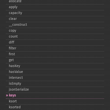
allocate
apply
capacity
clear
_​_​construct
copy
count
diff
filter
first
get
hasKey
hasValue
intersect
isEmpty
jsonSerialize
keys
ksort
ksorted