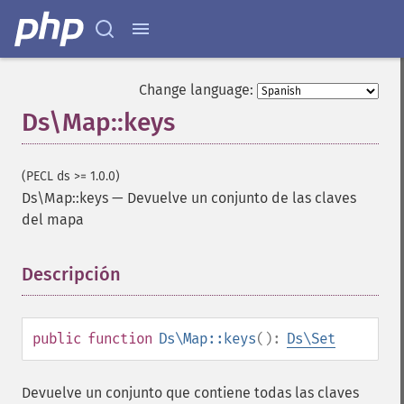
Change language:
Ds\Map::keys
(PECL ds >= 1.0.0)
Ds\Map::keys
—
Devuelve un conjunto de las claves
del mapa
Descripción
¶
public
function
Ds\Map::keys
():
Ds\Set
Devuelve un conjunto que contiene todas las claves