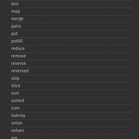
last
map
merge
pairs
put
putAll
reduce
remove
reverse
reversed
skip
slice
sort
sorted
sum
toArray
union
values
xor