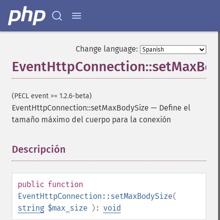
Change language:
EventHttpConnection::setMaxBod
(PECL event >= 1.2.6-beta)
EventHttpConnection::setMaxBodySize
—
Define el
tamaño máximo del cuerpo para la conexión
Descripción
¶
public
function
EventHttpConnection::setMaxBodySize
(
string
$max_size
):
void