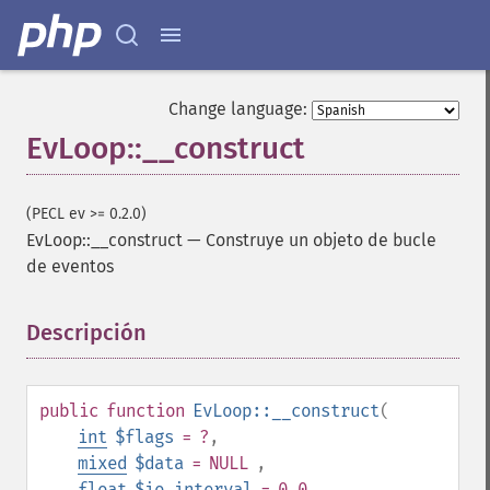
Change language:
EvLoop::__construct
(PECL ev >= 0.2.0)
EvLoop::__construct
—
Construye un objeto de bucle
de eventos
Descripción
¶
public
function
EvLoop::__construct
(
int
$flags
= ?
,
mixed
$data
= NULL
,
float
$io_interval
= 0.0
,