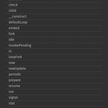
check
child
_​_​construct
defaultLoop
embed
fork
idle
invokePending
io
loopFork
now
nowUpdate
periodic
prepare
resume
run
signal
stat