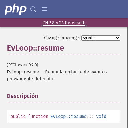
PHP 8.4.24 Released!
Change language:
EvLoop::resume
(PECL ev >= 0.2.0)
EvLoop::resume
—
Reanuda un bucle de eventos
previamente detenido
Descripción
¶
public
function
EvLoop::resume
():
void