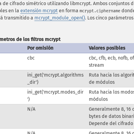
 de cifrado simétrico utilizando libmcrypt. Ambos conjuntos 
bles en la
extensión mcrypt
en forma
dond
mcrypt.ciphername
rá transmitido a
mcrypt_module_open()
. Los cinco parámetros
metros de los filtros mcrypt
Por omisión
Valores posibles
cbc
cbc, cfb, ecb, nofb, o
stream
ini_get('mcrypt.algorithms
Ruta hacia los algor
_dir')
de módulos
ini_get('mcrypt.modes_dir
Ruta hacia los modo
')
módulos
N/A
Generalmente 8, 16 
bytes de datos binari
Depende del cifrado
N/A
Generalmente 8, 16 