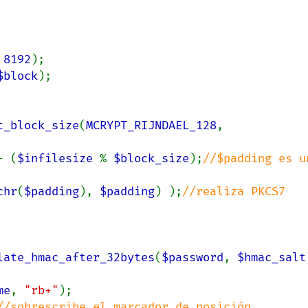
 
8192
);

$block
);

t_block_size
(
MCRYPT_RIJNDAEL_128
, 
- (
$infilesize 
% 
$block_size
);
//$padding es un
chr
(
$padding
), 
$padding
) );
//realiza PKCS7 
late_hmac_after_32bytes
(
$password
, 
$hmac_salt
me
, 
"rb+"
);

//sobrescribe el marcador de posición
