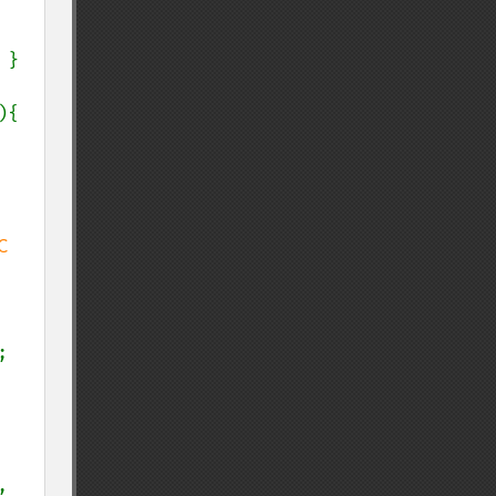
]; } 
){

 


, 