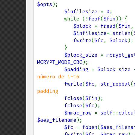
$opts
);

$infilesize 
= 
0
;

         while (!
feof
(
$fin
)) {

$block 
= 
fread
(
$fin
,
$infilesize
+=
strlen
(
fwrite
(
$fc
, 
$block
);

         }

$block_size 
= 
mcrypt_ge
MCRYPT_MODE_CBC
);

$padding 
= 
$block_size 
número de 1-16

fwrite
(
$fc
, 
str_repeat
(
padding

fclose
(
$fin
);

fclose
(
$fc
);

$hmac_raw 
= 
self
::
calcu
$aes_filename
);

$fc 
= 
fopen
(
$aes_filena
fwrite
(
$fc
, 
$hmac_raw
);