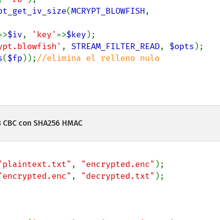
pt_get_iv_size
(
MCRYPT_BLOWFISH
, 
=>
$iv
, 
'key'
=>
$key
ypt.blowfish'
, 
STREAM_FILTER_READ
, 
$opts
s
(
$fp
));
128 CBC con SHA256 HMAC
"plaintext.txt"
, 
"encrypted.enc"
"encrypted.enc"
, 
"decrypted.txt"
);
