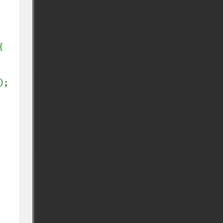


);
