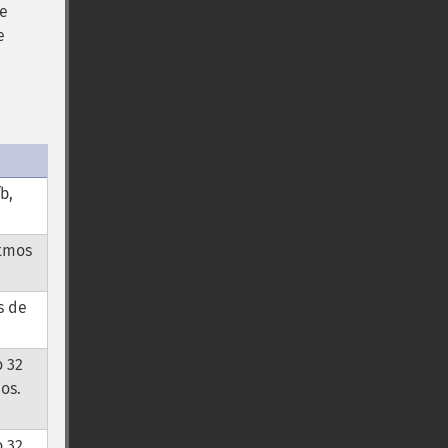
de
e
fb,
itmos
s de
o 32
os.
o 32