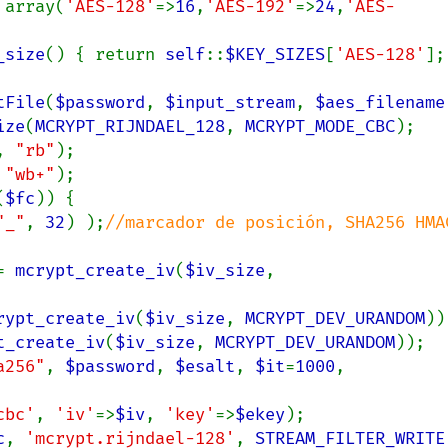
 array(
'AES-128'
=>
16
,
'AES-192'
=>
24
,
'AES-
_size
() { return 
self
::
$KEY_SIZES
[
'AES-128'
tFile
(
$password
, 
$input_stream
, 
$aes_filename
ize
(
MCRYPT_RIJNDAEL_128
, 
MCRYPT_MODE_CBC
);

, 
"rb"
);

 
"wb+"
);

(
$fc
)) {

"_"
, 
32
) );
//marcador de posición, SHA256 HMAC
= 
mcrypt_create_iv
(
$iv_size
, 
rypt_create_iv
(
$iv_size
, 
MCRYPT_DEV_URANDOM
));
t_create_iv
(
$iv_size
, 
MCRYPT_DEV_URANDOM
));

a256"
, 
$password
, 
$esalt
, 
$it
=
1000
, 
cbc'
, 
'iv'
=>
$iv
, 
'key'
=>
$ekey
);

c
, 
'mcrypt.rijndael-128'
, 
STREAM_FILTER_WRITE