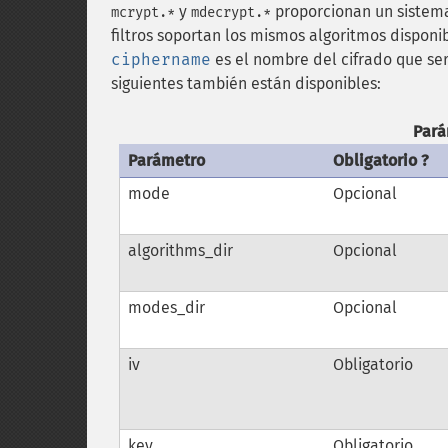
y
proporcionan un sistema
mcrypt.*
mdecrypt.*
filtros soportan los mismos algoritmos disponi
ciphername
es el nombre del cifrado que se
siguientes también están disponibles:
Pará
Parámetro
Obligatorio ?
mode
Opcional
algorithms_dir
Opcional
modes_dir
Opcional
iv
Obligatorio
key
Obligatorio