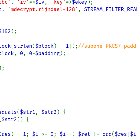
cbc'
, 
'iv'
=>
$iv
, 
'key'
=>
$ekey
);

c
, 
'mdecrypt.rijndael-128'
, 
STREAM_FILTER_REA
8192
);

lock
[
strlen
(
$block
) - 
1
]);
//supone PKCS7 paddi
block
, 
0
, 
0
-
$padding
);

);

equals
(
$str1
, 
$str2
) {

(
$str2
)) {

$res
) - 
1
; 
$i 
>= 
0
; 
$i
--) 
$ret 
|= 
ord
(
$res
[
$i