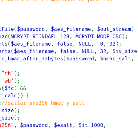
tFile
(
$password
, 
$aes_filename
, 
$out_stream
) {
ize
(
MCRYPT_RIJNDAEL_128
, 
MCRYPT_MODE_CBC
);

nts
(
$aes_filename
, 
false
, 
NULL
,  
0
, 
32
);

ents
(
$aes_filename
, 
false
, 
NULL
, 
32
, 
$iv_size
te_hmac_after_32bytes
(
$password
, 
$hmac_salt
, 
 
"rb"
);

 
'wb'
);

y(
$fc
) && 
c_calc
)) {

;
//saltar sha256 hmac y salt

_size
);

_size
);

a256"
, 
$password
, 
$esalt
, 
$it
=
1000
, 