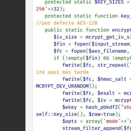
   protected static 
$KEY_SIZES 
=
256'
=>
32
);

   protected static function 
key
//por defecto AES-128

public static function 
encryp
$iv_size 
= 
mcrypt_get_iv_s
$fin 
= 
fopen
(
$input_stream
$fc 
= 
fopen
(
$aes_filename
,
      if (!empty(
$fin
) && !empty
fwrite
(
$fc
, 
str_repeat
(
irá aquí más tarde

fwrite
(
$fc
, 
$hmac_salt 
MCRYPT_DEV_URANDOM
));

fwrite
(
$fc
, 
$esalt 
= 
mc
fwrite
(
$fc
, 
$iv 
= 
mcryp
$ekey 
= 
hash_pbkdf2
(
"sh
self
::
key_size
(), 
$raw
=
true
);

$opts 
= array(
'mode'
=>
'
stream_filter_append
(
$f