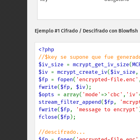
Ejemplo #1 Cifrado / Descifrado con Blowfish
$iv_size 
= 
mcrypt_get_iv_size
(
MC
$iv 
= 
mcrypt_create_iv
(
$iv_size
,
$fp 
= 
fopen
(
'encrypted-file.enc'
fwrite
(
$fp
, 
$iv
$opts 
= array(
'mode'
=>
'cbc'
,
'iv'
stream_filter_append
(
$fp
, 
'mcryp
fwrite
(
$fp
, 
'message to encrypt'
fclose
(
$fp
);

$fp 
= 
fopen
(
'encrypted-file.enc'