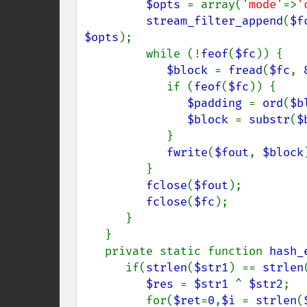
$opts 
= array(
'mode'
=>
'
stream_filter_append
(
$f
$opts
);

         while (!
feof
(
$fc
)) {

$block 
= 
fread
(
$fc
, 
            if (
feof
(
$fc
)) {

$padding 
= 
ord
(
$b
$block 
= 
substr
(
$
            }

fwrite
(
$fout
, 
$block
         }

fclose
(
$fout
);

fclose
(
$fc
);

      }

   }

   private static function 
hash_
      if(
strlen
(
$str1
) == 
strlen
$res 
= 
$str1 
^ 
$str2
;

         for(
$ret
=
0
,
$i 
= 
strlen
(