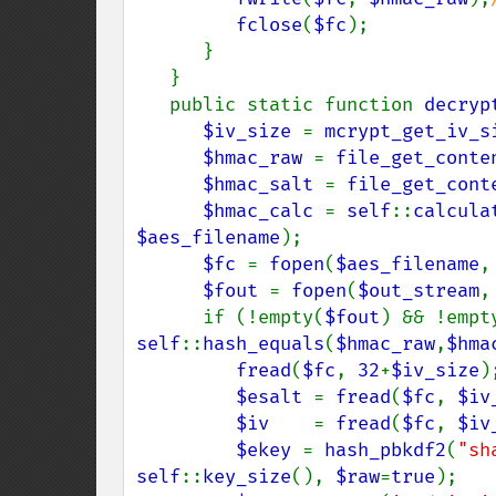
fclose
(
$fc
);

      }

   }

   public static function 
decryp
$iv_size 
= 
mcrypt_get_iv_s
$hmac_raw 
= 
file_get_conte
$hmac_salt 
= 
file_get_cont
$hmac_calc 
= 
self
::
calcula
$aes_filename
);

$fc 
= 
fopen
(
$aes_filename
,
$fout 
= 
fopen
(
$out_stream
,
      if (!empty(
$fout
) && !empt
self
::
hash_equals
(
$hmac_raw
,
$hma
fread
(
$fc
, 
32
+
$iv_size
)
$esalt 
= 
fread
(
$fc
, 
$iv
$iv    
= 
fread
(
$fc
, 
$iv
$ekey 
= 
hash_pbkdf2
(
"sh
self
::
key_size
(), 
$raw
=
true
);
