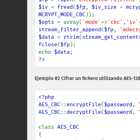
$iv 
= 
fread
(
$fp
, 
$iv_size 
= 
mcry
MCRYPT_MODE_CBC
$opts 
= array(
'mode'
=>
'cbc'
,
'iv'
stream_filter_append
(
$fp
, 
'mdecr
$data 
= 
rtrim
(
stream_get_content
fclose
(
$fp
);

echo 
$data
?>
Ejemplo #2 Cifrar un fichero utilizando AES-
<?php

AES_CBC
::
encryptFile
(
$password
, 
AES_CBC
::
decryptFile
(
$password
, 
class 
{
