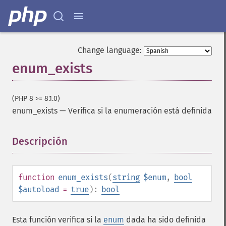
Change language:
enum_exists
(PHP 8 >= 8.1.0)
enum_exists
—
Verifica si la enumeración está definida
Descripción
¶
function
enum_exists
(
string
$enum
,
bool
$autoload
=
true
):
bool
Esta función verifica si la
enum
dada ha sido definida