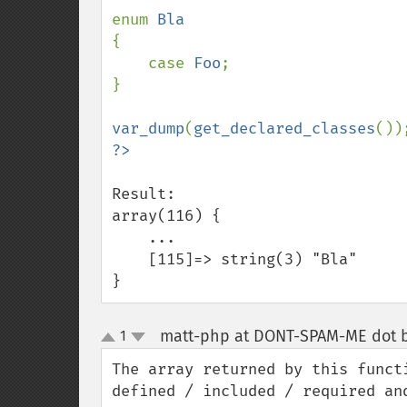
enum 
{

    case 
Foo
;

}

var_dump
(
get_declared_classes
Result:

array(116) {

    ...

    [115]=> string(3) "Bla"

}
matt-php at DONT-SPAM-ME dot bi
1
up
down
The array returned by this funct
defined / included / required an