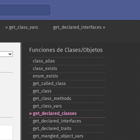
« get_class_vars
get_declared_interfaces »
Funciones de Clases/Objetos
class_​alias
class_​exists
enum_​exists
get_​called_​class
get_​class
get_​class_​methods
get_​class_​vars
get_​declared_​classes
get_​declared_​interfaces
get_​declared_​traits
get_​mangled_​object_​vars