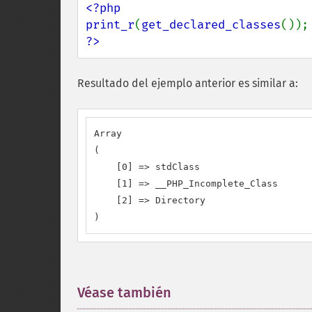
<?php

print_r
(
get_declared_classes
?>
Resultado del ejemplo anterior es similar a:
Array

(

    [0] => stdClass

    [1] => __PHP_Incomplete_Class

    [2] => Directory

)
Véase también
¶