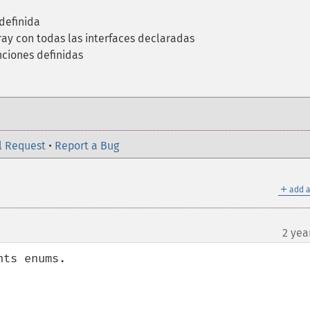
 definida
ay con todas las interfaces declaradas
nciones definidas
l Request
•
Report a Bug
＋
add a
2 yea
¶
ts enums.
