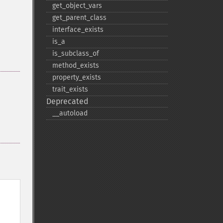
get_​object_​vars
get_​parent_​class
interface_​exists
is_​a
is_​subclass_​of
method_​exists
property_​exists
trait_​exists
Deprecated
_​_​autoload