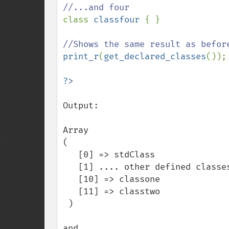
class 
classfour 
{ }

print_r
(
get_declared_classes
());

Output:

Array

( 

   [0] => stdClass

   [1] .... other defined classes....

   [10] => classone

   [11] => classtwo

 )

and...
