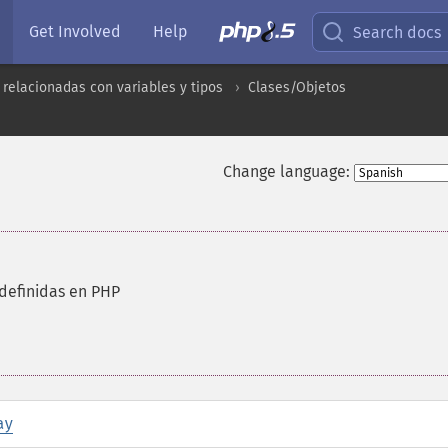
Get Involved
Help
Search docs
 relacionadas con variables y tipos
Clases/Objetos
Change language:
 definidas en PHP
ay