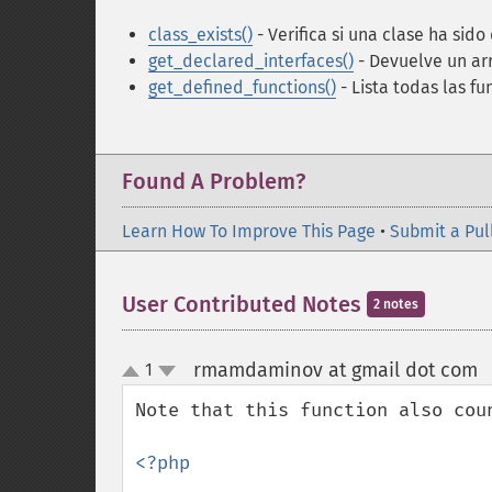
class_exists()
- Verifica si una clase ha sido
get_declared_interfaces()
- Devuelve un arr
get_defined_functions()
- Lista todas las fu
Found A Problem?
Learn How To Improve This Page
•
Submit a Pul
User Contributed Notes
2 notes
rmamdaminov at gmail dot com
1
up
down
Note that this function also coun
<?php
