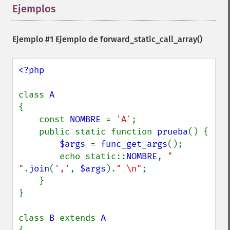
Ejemplos
¶
Ejemplo #1 Ejemplo de
forward_static_call_array()
<?php

class 
{

    const 
NOMBRE 
= 
'A'
;

    public static function 
prueba
() {

$args 
= 
func_get_args
();

        echo static::
NOMBRE
, 
" 
"
.
join
(
','
, 
$args
).
" \n"
;

    }

}

class 
B 
extends 