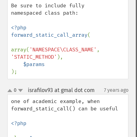
Be sure to include fully 
namespaced class path:

<?php

forward_static_call_array
(

array(
'NAMESPACE\CLASS_NAME'
, 
'STATIC_METHOD'
),

);
israfilov93 at gmal dot com
0
7 years ago
¶
up
down
one of academic example, when 
forward_static_call() can be useful

<?php
