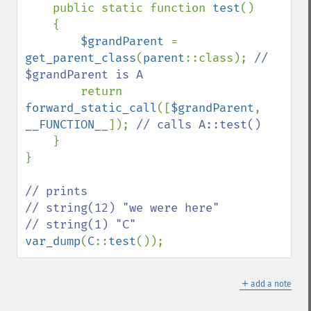
    public static function 
test
()

    {

$grandParent 
= 
get_parent_class
(
parent
::class); 
// 
$grandParent is A

return 
forward_static_call
([
$grandParent
, 
__FUNCTION__
]); 
// calls A::test()

}

}

// prints 

// string(12) "we were here"

var_dump
(
C
::
test
());
＋
add a note