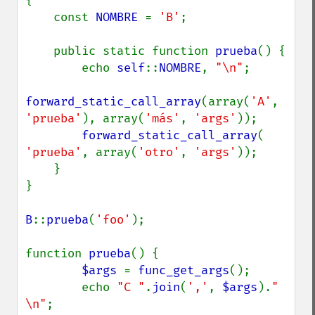
{

    const 
NOMBRE 
= 
'B'
;

    public static function 
prueba
() {

        echo 
self
::
NOMBRE
, 
"\n"
;

forward_static_call_array
(array(
'A'
, 
'prueba'
), array(
'más'
, 
'args'
));

forward_static_call_array
( 
'prueba'
, array(
'otro'
, 
'args'
));

    }

}

B
::
prueba
(
'foo'
);

function 
prueba
() {

$args 
= 
func_get_args
();

        echo 
"C "
.
join
(
','
, 
$args
).
" 
\n"
;
