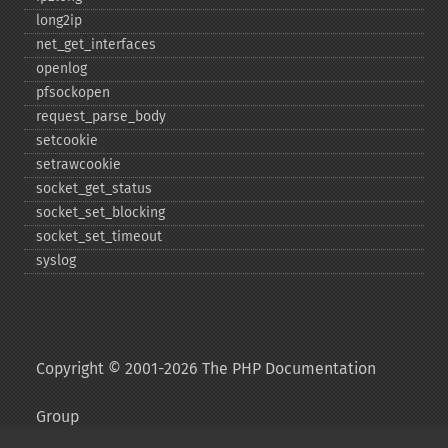
long2ip
net_​get_​interfaces
openlog
pfsockopen
request_​parse_​body
setcookie
setrawcookie
socket_​get_​status
socket_​set_​blocking
socket_​set_​timeout
syslog
Copyright © 2001-2026 The PHP Documentation
Group