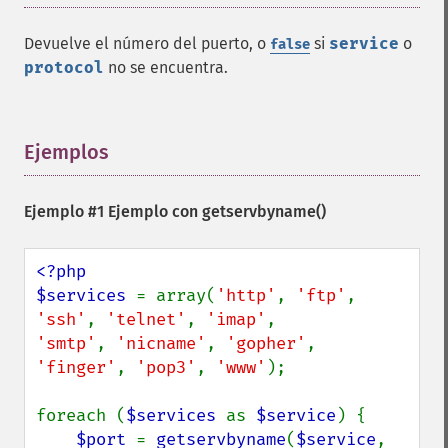
Devuelve el número del puerto, o
si
service
o
false
protocol
no se encuentra.
Ejemplos
¶
Ejemplo #1 Ejemplo con
getservbyname()
<?php

$services 
= array(
'http'
, 
'ftp'
, 
'ssh'
, 
'telnet'
, 
'imap'
'smtp'
, 
'nicname'
, 
'gopher'
, 
'finger'
, 
'pop3'
, 
'www'
);

foreach (
$services 
as 
$service
) {

$port 
= 
getservbyname
(
$service
, 