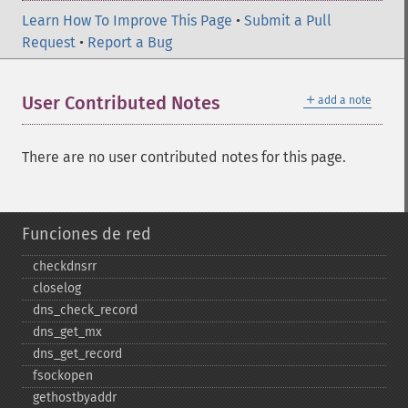
Learn How To Improve This Page
•
Submit a Pull
Request
•
Report a Bug
＋
User Contributed Notes
add a note
There are no user contributed notes for this page.
Funciones de red
checkdnsrr
closelog
dns_​check_​record
dns_​get_​mx
dns_​get_​record
fsockopen
gethostbyaddr