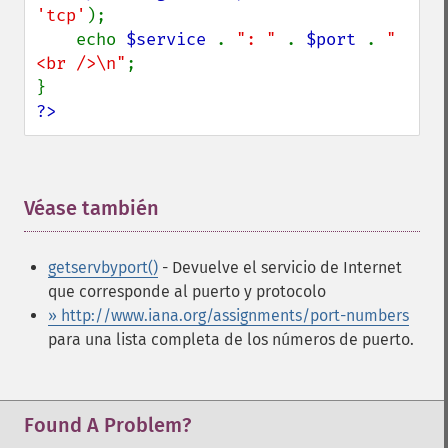
'tcp'
);

    echo 
$service 
. 
": " 
. 
$port 
. 
"
<br />\n"
;

?>
Véase también
¶
getservbyport()
- Devuelve el servicio de Internet
que corresponde al puerto y protocolo
» http://www.iana.org/assignments/port-numbers
para una lista completa de los números de puerto.
Found A Problem?