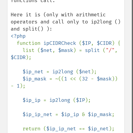
functions call.

Here it is (only with arithmetic 
operators and call only to ip2long () 
<?php

function 
ipCIDRCheck 
(
$IP
, 
$CIDR
) {

    list (
$net
, 
$mask
) = 
split 
(
"/"
, 
$CIDR
);

$ip_net 
= 
ip2long 
(
$net
);

$ip_mask 
= ~((
1 
<< (
32 
- 
$mask
)) 
- 
1
);

$ip_ip 
= 
ip2long 
(
$IP
);

$ip_ip_net 
= 
$ip_ip 
& 
$ip_mask
;

    return (
$ip_ip_net 
== 
$ip_net
);
