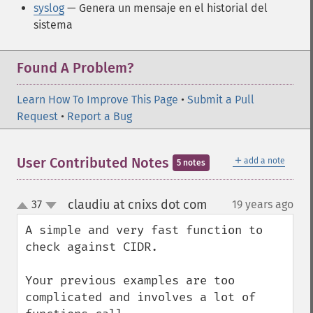
syslog
— Genera un mensaje en el historial del
sistema
Found A Problem?
Learn How To Improve This Page
•
Submit a Pull
Request
•
Report a Bug
＋
User Contributed Notes
add a note
5 notes
claudiu at cnixs dot com
37
19 years ago
¶
up
down
A simple and very fast function to 
check against CIDR.

Your previous examples are too 
complicated and involves a lot of 