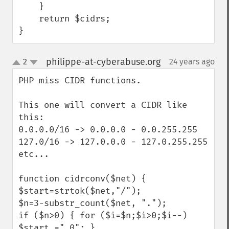
    }

    return $cidrs;

}
philippe-at-cyberabuse.org
2
24 years ago
¶
up
down
PHP miss CIDR functions.

This one will convert a CIDR like 
this:

0.0.0.0/16 -> 0.0.0.0 - 0.0.255.255

127.0/16 -> 127.0.0.0 - 127.0.255.255

etc...

function cidrconv($net) {

$start=strtok($net,"/");

$n=3-substr_count($net, ".");

if ($n>0) { for ($i=$n;$i>0;$i--) 
$start.=".0"; }
