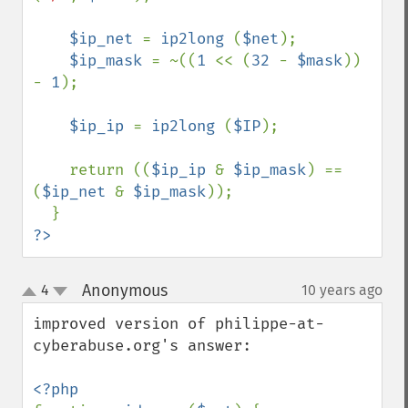
$ip_net 
= 
ip2long 
(
$net
);

$ip_mask 
= ~((
1 
<< (
32 
- 
$mask
)) 
- 
1
);

$ip_ip 
= 
ip2long 
(
$IP
);

    return ((
$ip_ip 
& 
$ip_mask
) == 
(
$ip_net 
& 
$ip_mask
));

?>
Anonymous
4
10 years ago
¶
up
down
improved version of philippe-at-
cyberabuse.org's answer:
