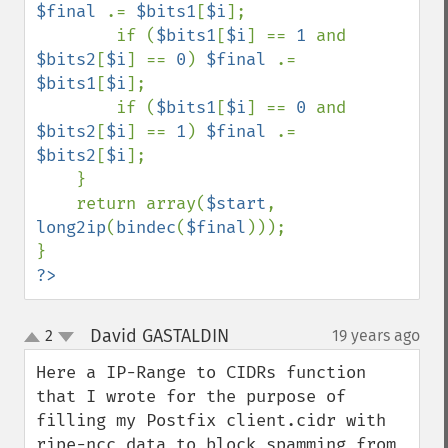
$final 
.= 
$bits1
[
$i
]; 

        if (
$bits1
[
$i
] == 
1 
and 
$bits2
[
$i
] == 
0
) 
$final 
.= 
$bits1
[
$i
]; 

        if (
$bits1
[
$i
] == 
0 
and 
$bits2
[
$i
] == 
1
) 
$final 
.= 
$bits2
[
$i
]; 

    } 

    return array(
$start
, 
long2ip
(
bindec
(
$final
))); 

?>
David GASTALDIN
2
19 years ago
¶
up
down
Here a IP-Range to CIDRs function 
that I wrote for the purpose of 
filling my Postfix client.cidr with 
ripe-ncc data to block spamming from 