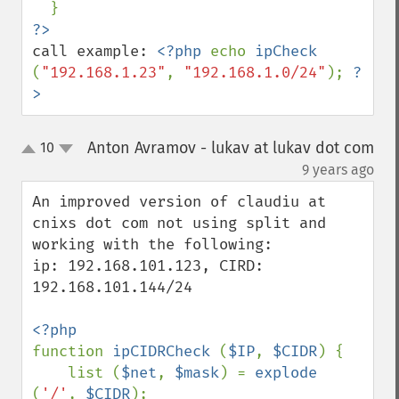
call example: 
<?php 
echo 
ipCheck 
(
"192.168.1.23"
, 
"192.168.1.0/24"
); 
?
>
Anton Avramov - lukav at lukav dot com
10
up
down
¶
9 years ago
An improved version of claudiu at 
cnixs dot com not using split and 
working with the following: 

ip: 192.168.101.123, CIRD: 
192.168.101.144/24 

function 
ipCIDRCheck 
(
$IP
, 
$CIDR
) {

    list (
$net
, 
$mask
) = 
explode 
(
'/'
, 
$CIDR
);
