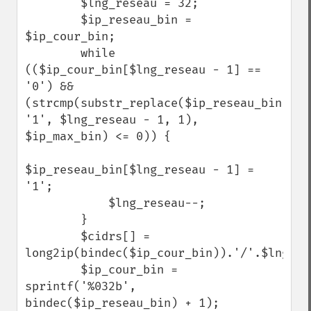
        $lng_reseau = 32;

        $ip_reseau_bin = 
$ip_cour_bin;

        while 
(($ip_cour_bin[$lng_reseau - 1] == 
'0') && 
(strcmp(substr_replace($ip_reseau_bin, 
'1', $lng_reseau - 1, 1), 
$ip_max_bin) <= 0)) {

$ip_reseau_bin[$lng_reseau - 1] = 
'1';

            $lng_reseau--;

        }

        $cidrs[] = 
long2ip(bindec($ip_cour_bin)).'/'.$lng_res
        $ip_cour_bin = 
sprintf('%032b', 
bindec($ip_reseau_bin) + 1);
