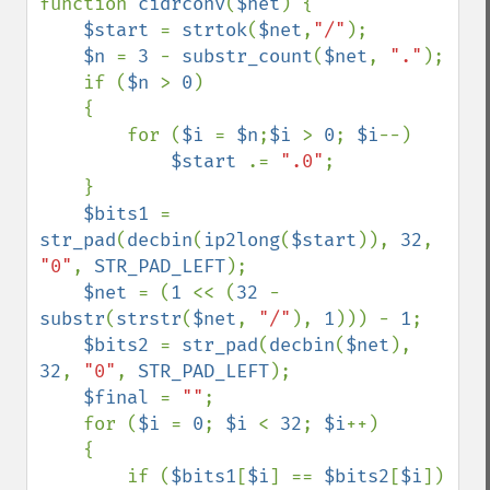
function 
cidrconv
(
$net
) { 

$start 
= 
strtok
(
$net
,
"/"
); 

$n 
= 
3 
- 
substr_count
(
$net
, 
"."
); 

    if (
$n 
> 
0
)

    {

        for (
$i 
= 
$n
;
$i 
> 
0
; 
$i
--)

$start 
.= 
".0"
;

    } 

$bits1 
= 
str_pad
(
decbin
(
ip2long
(
$start
)), 
32
, 
"0"
, 
STR_PAD_LEFT
);

$net 
= (
1 
<< (
32 
- 
substr
(
strstr
(
$net
, 
"/"
), 
1
))) - 
1
; 

$bits2 
= 
str_pad
(
decbin
(
$net
), 
32
, 
"0"
, 
STR_PAD_LEFT
); 

$final 
= 
""
;

    for (
$i 
= 
0
; 
$i 
< 
32
; 
$i
++)

    { 

        if (
$bits1
[
$i
] == 
$bits2
[
$i
]) 