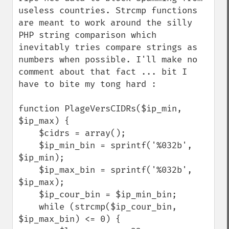
useless countries. Strcmp functions 
are meant to work around the silly 
PHP string comparison which 
inevitably tries compare strings as 
numbers when possible. I'll make no 
comment about that fact ... bit I 
have to bite my tong hard :

function PlageVersCIDRs($ip_min, 
$ip_max) {

    $cidrs = array();

    $ip_min_bin = sprintf('%032b', 
$ip_min);

    $ip_max_bin = sprintf('%032b', 
$ip_max);

    $ip_cour_bin = $ip_min_bin;

    while (strcmp($ip_cour_bin, 
$ip_max_bin) <= 0) {
