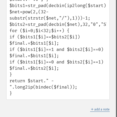
$bits1=str_pad(decbin(ip2long($start)),32
$net=pow(2,(32-
substr(strstr($net,"/"),1)))-1;

$bits2=str_pad(decbin($net),32,"0","STR_PA
for ($i=0;$i<32;$i++) {

if ($bits1[$i]==$bits2[$i]) 
$final.=$bits1[$i];

if ($bits1[$i]==1 and $bits2[$i]==0) 
$final.=$bits1[$i];

if ($bits1[$i]==0 and $bits2[$i]==1) 
$final.=$bits2[$i];

}

return $start." - 
".long2ip(bindec($final));

}
＋
add a note