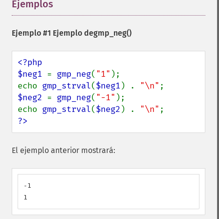
Ejemplos
¶
Ejemplo #1 Ejemplo de
gmp_neg()
<?php

$neg1 
= 
gmp_neg
(
"1"
);

echo 
gmp_strval
(
$neg1
) . 
"\n"
$neg2 
= 
gmp_neg
(
"-1"
);

echo 
gmp_strval
(
$neg2
) . 
"\n"
?>
El ejemplo anterior mostrará:
-1

1