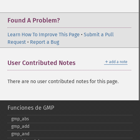
Found A Problem?
Learn How To Improve This Page
•
Submit a Pull
Request
•
Report a Bug
＋
User Contributed Notes
add a note
There are no user contributed notes for this page.
Funciones de GMP
gmp_​abs
gmp_​add
gmp_​and