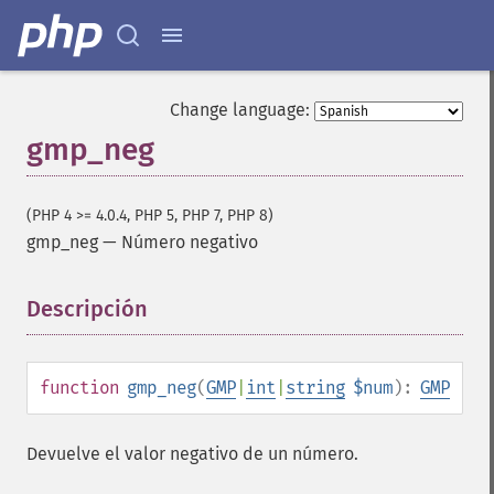
Change language:
gmp_neg
(PHP 4 >= 4.0.4, PHP 5, PHP 7, PHP 8)
gmp_neg
—
Número negativo
Descripción
¶
function
gmp_neg
(
GMP
|
int
|
string
$num
):
GMP
Devuelve el valor negativo de un número.