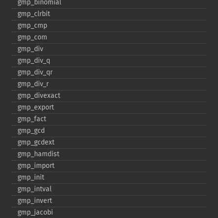
gmp_​binomial
gmp_​clrbit
gmp_​cmp
gmp_​com
gmp_​div
gmp_​div_​q
gmp_​div_​qr
gmp_​div_​r
gmp_​divexact
gmp_​export
gmp_​fact
gmp_​gcd
gmp_​gcdext
gmp_​hamdist
gmp_​import
gmp_​init
gmp_​intval
gmp_​invert
gmp_​jacobi