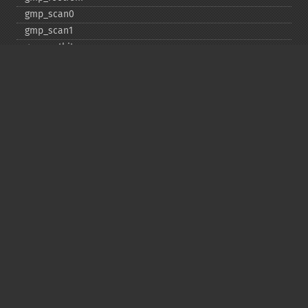
gmp_​scan0
gmp_​scan1
gmp_​setbit
gmp_​sign
gmp_​sqrt
gmp_​sqrtrem
gmp_​strval
gmp_​sub
gmp_​testbit
gmp_​xor
Deprecated
gmp_​random
Copyright © 2001-2026 The PHP Documentation
Group