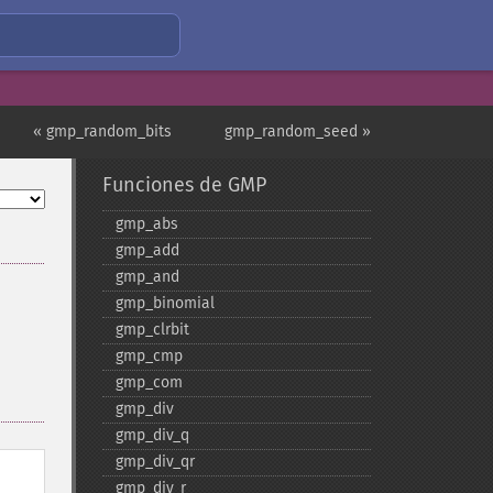
« gmp_random_bits
gmp_random_seed »
Funciones de GMP
gmp_​abs
gmp_​add
gmp_​and
gmp_​binomial
gmp_​clrbit
gmp_​cmp
gmp_​com
gmp_​div
gmp_​div_​q
gmp_​div_​qr
gmp_​div_​r