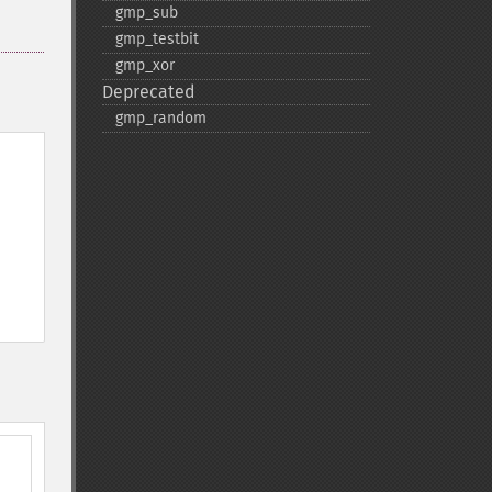
gmp_​sub
gmp_​testbit
gmp_​xor
Deprecated
gmp_​random