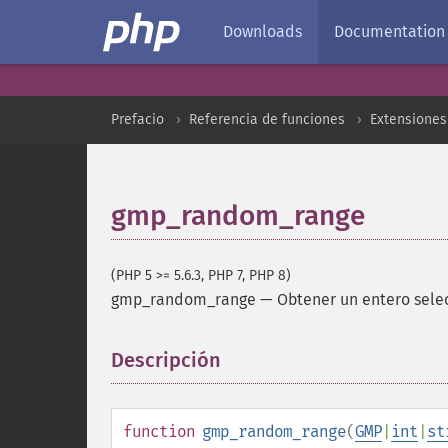
Downloads
Documentation
Prefacio
Referencia de funciones
Extensione
gmp_random_range
(PHP 5 >= 5.6.3, PHP 7, PHP 8)
gmp_random_range
—
Obtener un entero sel
Descripción
¶
function
gmp_random_range
(
GMP
|
int
|
st