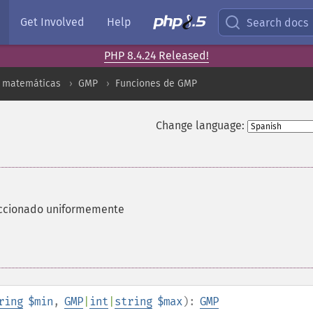
Get Involved
Help
Search docs
PHP 8.4.24 Released!
s matemáticas
GMP
Funciones de GMP
Change language:
eccionado uniformemente
ring
$min
,
GMP
|
int
|
string
$max
):
GMP