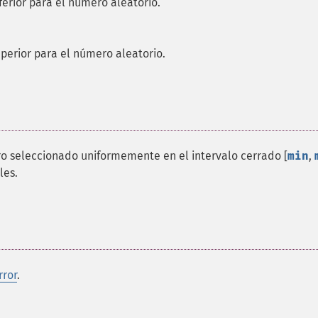
erior para el número aleatorio.
perior para el número aleatorio.
o seleccionado uniformemente en el intervalo cerrado [
min
,
les.
rror
.