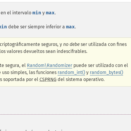
en el intervalo
min
y
max
.
min
debe ser siempre inferior a
max
.
 criptográficamente seguros, y
no debe
ser utilizada con fines
 los valores devueltos sean indescifrables.
te segura, el
Random\Randomizer
puede ser utilizado con el
e uso simples, las funciones
random_int()
y
random_bytes()
es soportada por el
CSPRNG
del sistema operativo.