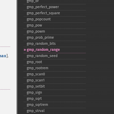
gmp_​or
gmp_​perfect_​power
gmp_​perfect_​square
gmp_​popcount
gmp_​pow
gmp_​powm
gmp_​prob_​prime
gmp_​random_​bits
gmp_​random_​range
max
].
gmp_​random_​seed
gmp_​root
gmp_​rootrem
gmp_​scan0
gmp_​scan1
gmp_​setbit
gmp_​sign
gmp_​sqrt
gmp_​sqrtrem
gmp_​strval