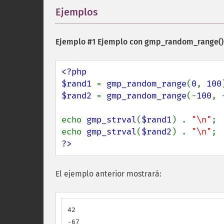
Ejemplos
¶
Ejemplo #1 Ejemplo con
gmp_random_range()
<?php

$rand1 
= 
gmp_random_range
(
0
, 
100
$rand2 
= 
gmp_random_range
(-
100
, 
echo 
gmp_strval
(
$rand1
) . 
"\n"
;

echo 
gmp_strval
(
$rand2
) . 
"\n"
?>
El ejemplo anterior mostrará:
42

-67