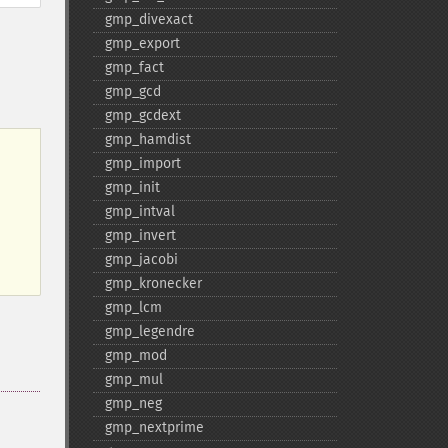
gmp_​divexact
gmp_​export
gmp_​fact
gmp_​gcd
gmp_​gcdext
gmp_​hamdist
gmp_​import
gmp_​init
gmp_​intval
gmp_​invert
gmp_​jacobi
gmp_​kronecker
gmp_​lcm
gmp_​legendre
gmp_​mod
gmp_​mul
gmp_​neg
gmp_​nextprime