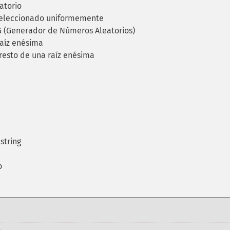
atorio
seleccionado uniformemente
G (Generador de Números Aleatorios)
raíz enésima
resto de una raíz enésima
string
o