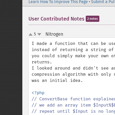
Learn How To Improve This Page
•
Submit a Pul
User Contributed Notes
2 notes
Nitrogen
5
¶
up
down
I made a function that can be us
instead of returning a string of
you could simply make your own o
returns.

I looked around and didn't see a
compression algorithm with only 
was an initial idea.

// ConvertBase function explained
// we add an array item $Input%$
// repeat until $Input is no long