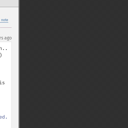
 note
rs ago
.. 
 
s 
d.
