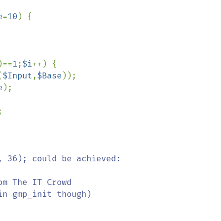
e
=
10
) {

)==
1
;
$i
++) {

(
$Input
,
$Base
));

e
);



 36); could be achieved:

m The IT Crowd
