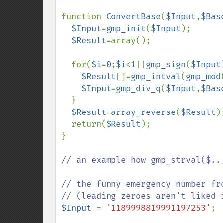
function 
ConvertBase
(
$Input
,
$Bas
$Input
=
gmp_init
(
$Input
);

$Result
=array();

  for(
$i
=
0
;
$i
<
1
||
gmp_sign
(
$Input
$Result
[]=
gmp_intval
(
gmp_mod
$Input
=
gmp_div_q
(
$Input
,
$Bas
  }

$Result
=
array_reverse
(
$Result
);
  return(
$Result
);

}

// an example how gmp_strval($..,
// the funny emergency number fro
$Input 
= 
'1189998819991197253'
;
