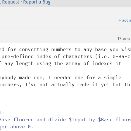
l Request
•
Report a Bug
＋
add a
15 yea
ed for converting numbers to any base you wish
 pre-defined index of characters (i.e. 0-9a-z)
f any length using the array of indexes it 
nybody made one, I needed one for a simple 
numbers, I've not actually made it yet but thi
:

Base floored and divide $Input by $Base floore
er above 0.
