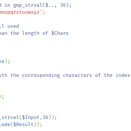
mnopqrstuvwxyz'
;

l used

se
);

ith the corrosponding characters of the index 
;

_strval
(
$Input
,
36
lode
(
$Result
));
