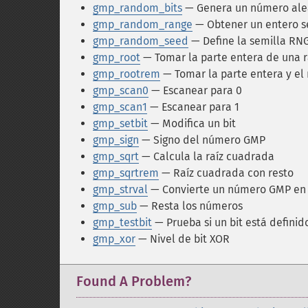
gmp_random_bits
— Genera un número ale
gmp_random_range
— Obtener un entero 
gmp_random_seed
— Define la semilla RN
gmp_root
— Tomar la parte entera de una 
gmp_rootrem
— Tomar la parte entera y el 
gmp_scan0
— Escanear para 0
gmp_scan1
— Escanear para 1
gmp_setbit
— Modifica un bit
gmp_sign
— Signo del número GMP
gmp_sqrt
— Calcula la raíz cuadrada
gmp_sqrtrem
— Raíz cuadrada con resto
gmp_strval
— Convierte un número GMP en 
gmp_sub
— Resta los números
gmp_testbit
— Prueba si un bit está definid
gmp_xor
— Nivel de bit XOR
Found A Problem?