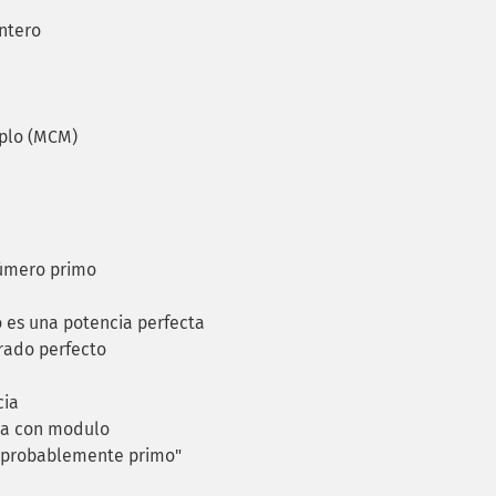
ntero
plo (MCM)
número primo
o es una potencia perfecta
ado perfecto
cia
ia con modulo
 "probablemente primo"