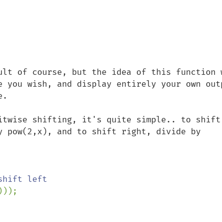
ult of course, but the idea of this function w
e you wish, and display entirely your own outp
.

itwise shifting, it's quite simple.. to shift 
y pow(2,x), and to shift right, divide by 
shift left

)));
