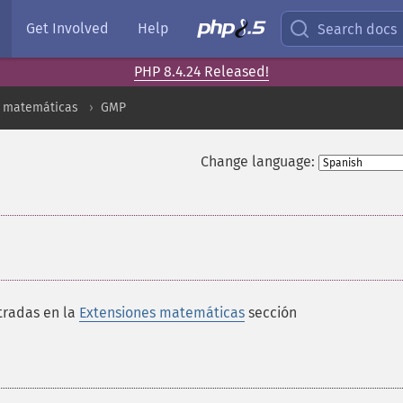
Get Involved
Help
Search docs
PHP 8.4.24 Released!
s matemáticas
GMP
Change language:
tradas en la
Extensiones matemáticas
sección