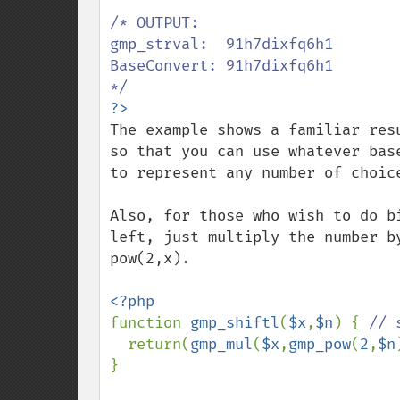
/* OUTPUT:

gmp_strval:  91h7dixfq6h1

BaseConvert: 91h7dixfq6h1

The example shows a familiar res
so that you can use whatever bas
to represent any number of choice
Also, for those who wish to do b
left, just multiply the number b
pow(2,x).

function 
gmp_shiftl
(
$x
,
$n
) { 
// 
return(
gmp_mul
(
$x
,
gmp_pow
(
2
,
$n
}
