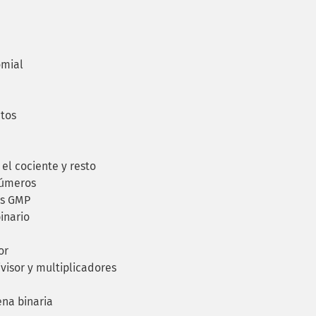
omial
tos
el cociente y resto
 números
os GMP
inario
or
isor y multiplicadores
na binaria