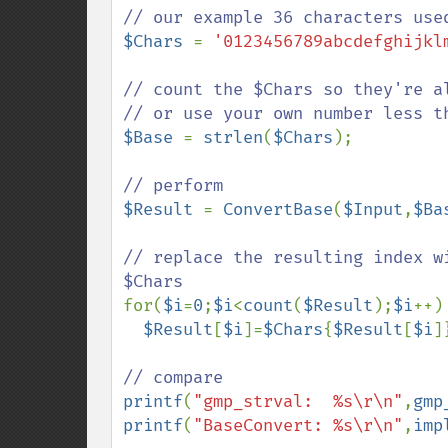
$Chars 
= 
'0123456789abcdefghijkl
// count the $Chars so they're al
$Base 
= 
strlen
(
$Chars
);

$Result 
= 
ConvertBase
(
$Input
,
$Ba
// replace the resulting index w
for(
$i
=
0
;
$i
<
count
(
$Result
);
$i
++)

$Result
[
$i
]=
$Chars
{
$Result
[
$i
]}
printf
(
"gmp_strval:  %s\r\n"
,
gmp
printf
(
"BaseConvert: %s\r\n"
,
imp