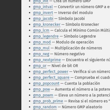
gmp_init
— Crea un número GMP
gmp_intval
— Convertir un número GMP a e
gmp_invert
— Inverso del modulo
gmp_jacobi
— Símbolo Jacobi
gmp_kronecker
— Símbolo Kronecker
gmp_lcm
— Calcula el Mínimo Común Múlti
gmp_legendre
— Símbolo Legendre
gmp_mod
— Modulo de operación
gmp_mul
— Multiplicación de números
gmp_neg
— Número negativo
gmp_nextprime
— Encuentra el siguiente 
gmp_or
— Nivel de bit OR
gmp_perfect_power
— Verifica si un númer
gmp_perfect_square
— Comprueba el cuadr
gmp_popcount
— Cuenta la población
gmp_pow
— Aumenta el número a la poten
gmp_powm
— Eleva un número a la potenc
gmp_prob_prime
— Revisa si el número es
gmp_random
— Número GMP aleatorio