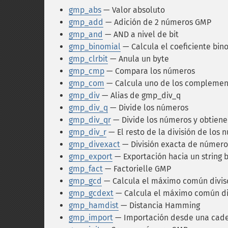
gmp_abs
— Valor absoluto
gmp_add
— Adición de 2 números GMP
gmp_and
— AND a nivel de bit
gmp_binomial
— Calcula el coeficiente bin
gmp_clrbit
— Anula un byte
gmp_cmp
— Compara los números
gmp_com
— Calcula uno de los complemen
gmp_div
— Alias de gmp_div_q
gmp_div_q
— Divide los números
gmp_div_qr
— Divide los números y obtiene 
gmp_div_r
— El resto de la división de los
gmp_divexact
— División exacta de númer
gmp_export
— Exportación hacia un string b
gmp_fact
— Factorielle GMP
gmp_gcd
— Calcula el máximo común divis
gmp_gcdext
— Calcula el máximo común div
gmp_hamdist
— Distancia Hamming
gmp_import
— Importación desde una cade