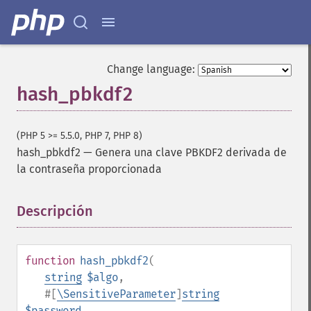
Change language:
hash_pbkdf2
(PHP 5 >= 5.5.0, PHP 7, PHP 8)
hash_pbkdf2
—
Genera una clave PBKDF2 derivada de
la contraseña proporcionada
Descripción
¶
function
hash_pbkdf2
(
string
$algo
,
#[
\SensitiveParameter
]
string
$password
,