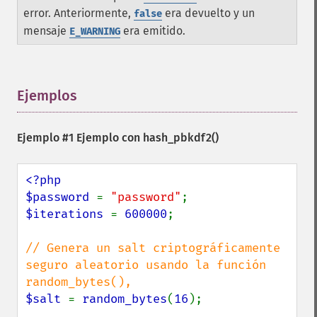
error. Anteriormente,
era devuelto y un
false
mensaje
era emitido.
E_WARNING
Ejemplos
¶
Ejemplo #1 Ejemplo con
hash_pbkdf2()
<?php

$password 
= 
"password"
$iterations 
= 
600000
;

// Genera un salt criptográficamente 
seguro aleatorio usando la función 
$salt 
= 
random_bytes
(
16
);
