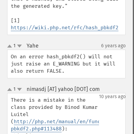
the generated key."

[1] 
https://wiki.php.net/rfc/hash_pbkdf2
Yahe
1
6 years ago
¶
up
down
On an error hash_pbkdf2() will not 
just raise an E_WARNING but it will 
also return FALSE.
nimasdj [AT] yahoo [DOT] com
1
¶
up
down
10 years ago
There is a mistake in the 
class provided by Binod Kumar 
Luitel 
(
http://php.net/manual/en/function.hash-
pbkdf2.php#113488
):
