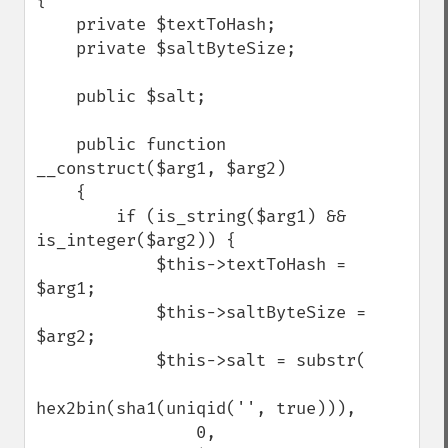
{

    private $textToHash;

    private $saltByteSize;

    public $salt;

    public function 
__construct($arg1, $arg2)

    {

        if (is_string($arg1) && 
is_integer($arg2)) {

            $this->textToHash = 
$arg1;

            $this->saltByteSize = 
$arg2;

            $this->salt = substr(

hex2bin(sha1(uniqid('', true))),

                0,
