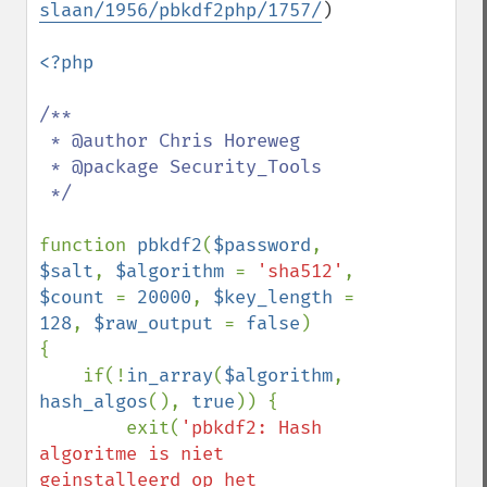
slaan/1956/pbkdf2php/1757/
)

<?php

/**

 * @author Chris Horeweg

 * @package Security_Tools

 */

function 
pbkdf2
(
$password
, 
$salt
, 
$algorithm 
= 
'sha512'
, 
$count 
= 
20000
, 
$key_length 
= 
128
, 
$raw_output 
= 
false
)

{

    if(!
in_array
(
$algorithm
, 
hash_algos
(), 
true
)) {

        exit(
'pbkdf2: Hash 
algoritme is niet 
geinstalleerd op het 