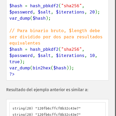
$hash 
= 
hash_pbkdf2
(
"sha256"
, 
$password
, 
$salt
, 
$iterations
, 
20
var_dump
(
$hash
);

// Para binario bruto, $length debe 
ser dividido por dos para resultados 
$hash 
= 
hash_pbkdf2
(
"sha256"
, 
$password
, 
$salt
, 
$iterations
, 
10
, 
true
var_dump
(
bin2hex
(
$hash
?>
Resultado del ejemplo anterior es similar a:
string(20) "120fb6cffcf8b32c43e7"

string(20) "120fb6cffcf8b32c43e7"