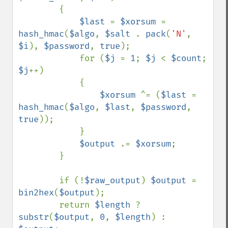
        {

$last 
= 
$xorsum 
= 
hash_hmac
(
$algo
, 
$salt 
. 
pack
(
'N'
, 
$i
), 
$password
, 
true
);

            for (
$j 
= 
1
; 
$j 
< 
$count
; 
$j
++)

            {

$xorsum 
^= (
$last 
= 
hash_hmac
(
$algo
, 
$last
, 
$password
, 
true
));

            }

$output 
.= 
$xorsum
;

        }

        if (!
$raw_output
) 
$output 
= 
bin2hex
(
$output
);

        return 
$length 
? 
substr
(
$output
, 
0
, 
$length
) : 