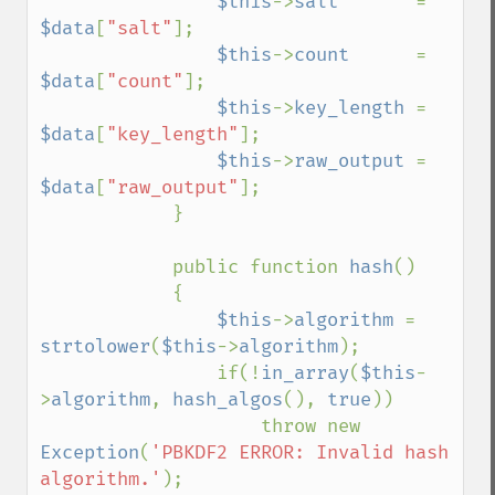
$this
->
salt       
= 
$data
[
"salt"
];

$this
->
count      
= 
$data
[
"count"
];

$this
->
key_length 
= 
$data
[
"key_length"
];

$this
->
raw_output 
= 
$data
[
"raw_output"
];

            }

            public function 
hash
()

            {

$this
->
algorithm 
= 
strtolower
(
$this
->
algorithm
);

                if(!
in_array
(
$this
-
>
algorithm
, 
hash_algos
(), 
true
))

                    throw new 
Exception
(
'PBKDF2 ERROR: Invalid hash 
algorithm.'
);
