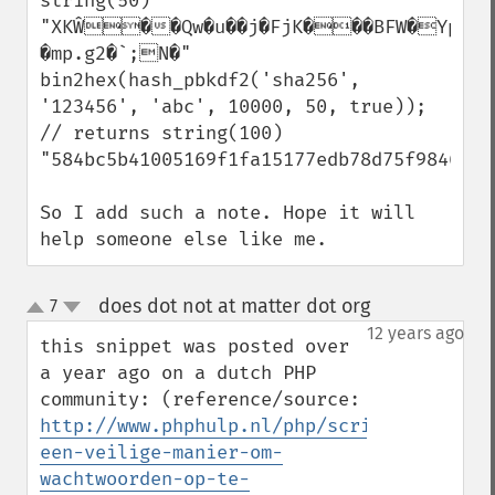
string(50) 
"XKŴ��Qw�u��j�FjK���BFW�YpG    
�mp.g2�`;N�"

bin2hex(hash_pbkdf2('sha256', 
'123456', 'abc', 10000, 50, true)); 
// returns string(100) 
"584bc5b41005169f1fa15177edb78d75f9846afc
So I add such a note. Hope it will 
help someone else like me.
does dot not at matter dot org
7
¶
up
down
12 years ago
this snippet was posted over 
a year ago on a dutch PHP 
community: (reference/source: 
http://www.phphulp.nl/php/script/beveilig
een-veilige-manier-om-
wachtwoorden-op-te-