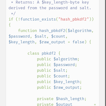
 * Returns: A $key_length-byte key 
derived from the password and salt.

if (!
function_exists
(
"hash_pbkdf2"
)) 
{

    function 
hash_pbkdf2
(
$algorithm
, 
$password
, 
$salt
, 
$count
, 
$key_length
, 
$raw_output 
= 
false
) {

        class 
pbkdf2 
{

            public 
$algorithm
;

            public 
$password
;

            public 
$salt
;

            public 
$count
;

            public 
$key_length
;

            public 
$raw_output
;

            private 
$hash_length
;

            private 
$output         
= 