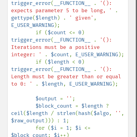
trigger_error
(
__FUNCTION__ 
. 
'(): 
expects parameter 5 to be long, ' 
. 
gettype
(
$length
) . 
' given'
, 
E_USER_WARNING
);

        if (
$count 
<= 
0
) 
trigger_error
(
__FUNCTION__ 
. 
'(): 
Iterations must be a positive 
integer: ' 
. 
$count
, 
E_USER_WARNING
);

        if (
$length 
< 
0
) 
trigger_error
(
__FUNCTION__ 
. 
'(): 
Length must be greater than or equal 
to 0: ' 
. 
$length
, 
E_USER_WARNING
);

$output 
= 
''
;

$block_count 
= 
$length 
? 
ceil
(
$length 
/ 
strlen
(
hash
(
$algo
, 
''
, 
$raw_output
))) : 
1
;

        for (
$i 
= 
1
; 
$i 
<= 
$block_count
; 
$i
++)
