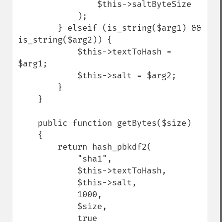
                $this->saltByteSize

            );

        } elseif (is_string($arg1) && 
is_string($arg2)) {

            $this->textToHash = 
$arg1;

            $this->salt = $arg2;

        }

    }

    public function getBytes($size)

    {

        return hash_pbkdf2(

            "sha1",

            $this->textToHash,

            $this->salt,

            1000,

            $size,

            true
