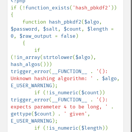
if (!
function_exists
(
'hash_pbkdf2'
))

{

    function 
hash_pbkdf2
(
$algo
, 
$password
, 
$salt
, 
$count
, 
$length 
= 
0
, 
$raw_output 
= 
false
)

    {

        if 
(!
in_array
(
strtolower
(
$algo
), 
hash_algos
())) 
trigger_error
(
__FUNCTION__ 
. 
'(): 
Unknown hashing algorithm: ' 
. 
$algo
, 
E_USER_WARNING
);

        if (!
is_numeric
(
$count
)) 
trigger_error
(
__FUNCTION__ 
. 
'(): 
expects parameter 4 to be long, ' 
. 
gettype
(
$count
) . 
' given'
, 
E_USER_WARNING
);

        if (!
is_numeric
(
$length
)) 