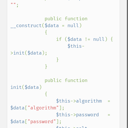
""
;

            public function 
__construct
(
$data 
= 
null
)

            {

                if (
$data 
!= 
null
) {

$this
-
>
init
(
$data
);

                }

            }

            public function 
init
(
$data
)

            {

$this
->
algorithm  
= 
$data
[
"algorithm"
];

$this
->
password   
= 
$data
[
"password"
];
