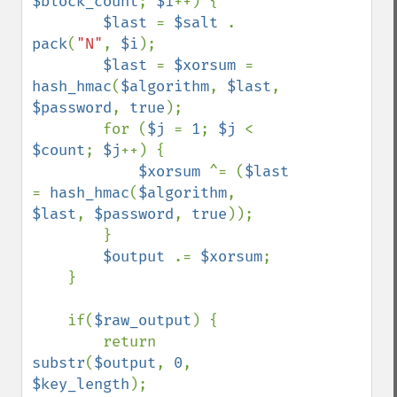
$block_count
; 
$i
++) {

$last 
= 
$salt 
. 
pack
(
"N"
, 
$i
);

$last 
= 
$xorsum 
= 
hash_hmac
(
$algorithm
, 
$last
, 
$password
, 
true
);

        for (
$j 
= 
1
; 
$j 
< 
$count
; 
$j
++) {

$xorsum 
^= (
$last 
= 
hash_hmac
(
$algorithm
, 
$last
, 
$password
, 
true
));

        }

$output 
.= 
$xorsum
;

    }

    if(
$raw_output
) {

        return 
substr
(
$output
, 
0
, 
$key_length
);
