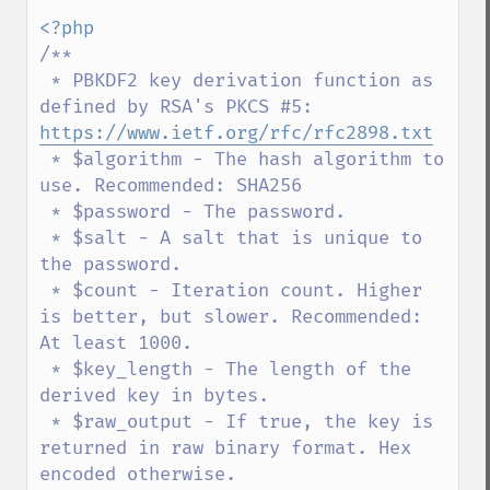
/**

 * PBKDF2 key derivation function as 
defined by RSA's PKCS #5: 
https://www.ietf.org/rfc/rfc2898.txt
 * $algorithm - The hash algorithm to 
use. Recommended: SHA256

 * $password - The password.

 * $salt - A salt that is unique to 
the password.

 * $count - Iteration count. Higher 
is better, but slower. Recommended: 
At least 1000.

 * $key_length - The length of the 
derived key in bytes.

 * $raw_output - If true, the key is 
returned in raw binary format. Hex 
encoded otherwise.
