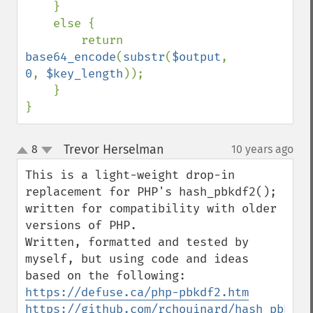
    }

    else {

        return 
base64_encode
(
substr
(
$output
, 
0
, 
$key_length
));

    }

}
Trevor Herselman
8
10 years ago
¶
up
down
This is a light-weight drop-in 
replacement for PHP's hash_pbkdf2(); 
written for compatibility with older 
versions of PHP.

Written, formatted and tested by 
myself, but using code and ideas 
https://defuse.ca/php-pbkdf2.htm
https://github.com/rchouinard/hash_pbkdf2