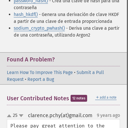
password_hash()
- Crea una clave de hash para una
contraseña
hash_hkdf()
- Genera una derivación de clave HKDF
a partir de una clave de entrada proporcionada
sodium_crypto_pwhash()
- Deriva una clave a partir
de una contraseña, utilizando Argon2
Found A Problem?
Learn How To Improve This Page
•
Submit a Pull
Request
•
Report a Bug
＋
User Contributed Notes
add a note
12 notes
clarence.pchy(at)gmail.com
25
9 years ago
¶
up
down
Please pay great attention to the 