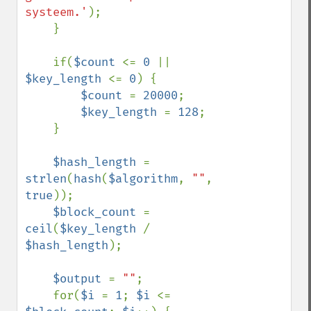
systeem.'
);

    }

    if(
$count 
<= 
0 
|| 
$key_length 
<= 
0
) {

$count 
= 
20000
;

$key_length 
= 
128
;

    }

$hash_length 
= 
strlen
(
hash
(
$algorithm
, 
""
, 
true
));

$block_count 
= 
ceil
(
$key_length 
/ 
$hash_length
);

$output 
= 
""
;

    for(
$i 
= 
1
; 
$i 
<= 