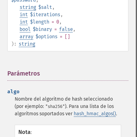
string
$salt
,
int
$iterations
,
int
$length
= 0
,
bool
$binary
=
false
,
array
$options
= []
):
string
Parámetros
¶
algo
Nombre del algoritmo de hash seleccionado
(por ejemplo:
). Para una lista de los
"sha256"
algoritmos soportados ver
hash_hmac_algos()
.
Nota
: