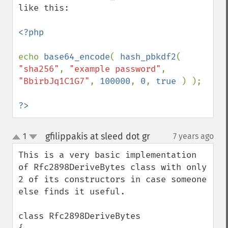
like this:

<?php

echo 
base64_encode
( 
hash_pbkdf2
( 
"sha256"
, 
"example password"
, 
"BbirbJq1C1G7"
, 
100000
, 
0
, 
true 
) );

?>
gfilippakis at sleed dot gr
1
7 years ago
¶
up
down
This is a very basic implementation 
of Rfc2898DeriveBytes class with only 
2 of its constructors in case someone 
else finds it useful.

class Rfc2898DeriveBytes
