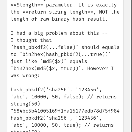
**$length** parameter! It is exactly 
the **return string length**, NOT the 
length of raw binary hash result.

I had a big problem about this -- 

I thought that 
`hash_pbkdf2(...false)` should equals 
to `bin2hex(hash_pbkdf2(...true))` 
just like `md5($x)` equals 
`bin2hex(md5($x, true))`. However I 
was wrong:

hash_pbkdf2('sha256', '123456', 
'abc', 10000, 50, false); // returns 
string(50) 
"584bc5b41005169f1fa15177edb78d75f9846afc
hash_pbkdf2('sha256', '123456', 
'abc', 10000, 50, true); // returns 