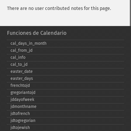
There are no user contributed notes for this page.
Funciones de Calendario
cal_​days_​in_​month
cal_​from_​jd
cal_​info
cal_​to_​jd
easter_​date
easter_​days
frenchtojd
gregoriantojd
jddayofweek
jdmonthname
jdtofrench
jdtogregorian
jdtojewish