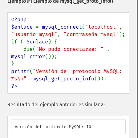
Ejemplo #1 Ejemplo de
mysql_get_proto_info()
<?php

$enlace 
= 
mysql_connect
(
"localhost"
, 
"usuario_mysql"
, 
"contraseña_mysql"
);

if (!
$enlace
) {

    die(
"No pudo conectarse: " 
. 
mysql_error
());

printf
(
"Versión del protocolo MySQL: 
%s\n"
, 
mysql_get_proto_info
?>
Resultado del ejemplo anterior es similar a:
Versión del protocolo MySQL: 10