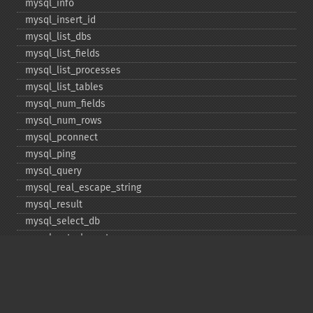
mysql_​info
mysql_​insert_​id
mysql_​list_​dbs
mysql_​list_​fields
mysql_​list_​processes
mysql_​list_​tables
mysql_​num_​fields
mysql_​num_​rows
mysql_​pconnect
mysql_​ping
mysql_​query
mysql_​real_​escape_​string
mysql_​result
mysql_​select_​db
mysql_​set_​charset
mysql_​stat
mysql_​tablename
mysql_​thread_​id
mysql_​unbuffered_​query