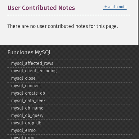
＋
User Contributed Notes
add a note
There are no user contributed notes for this page.
Funciones MySQL
mysql_​affected_​rows
mysql_​client_​encoding
mysql_​close
mysql_​connect
mysql_​create_​db
mysql_​data_​seek
mysql_​db_​name
mysql_​db_​query
mysql_​drop_​db
mysql_​errno
mysql_​error