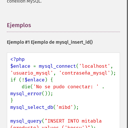
conexión MySQL.
Ejemplos
¶
Ejemplo #1 Ejemplo de
mysql_insert_id()
<?php

$enlace 
= 
mysql_connect
(
'localhost'
, 
'usuario_mysql'
, 
'contraseña_mysql'
);

if (!
$enlace
) {

    die(
'No se pudo conectar: ' 
. 
mysql_error
());

mysql_select_db
(
'mibd'
);

mysql_query
(
"INSERT INTO mitabla 
(producto) values ('kossu')"