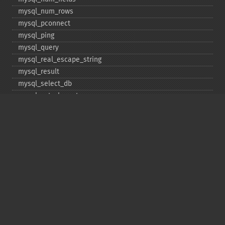
mysql_​num_​rows
mysql_​pconnect
mysql_​ping
mysql_​query
mysql_​real_​escape_​string
mysql_​result
mysql_​select_​db
mysql_​set_​charset
mysql_​stat
mysql_​tablename
mysql_​thread_​id
mysql_​unbuffered_​query
Copyright © 2001-2026 The PHP Documentation
Group