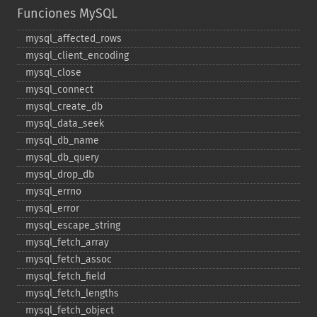
Funciones MySQL
mysql_​affected_​rows
mysql_​client_​encoding
mysql_​close
mysql_​connect
mysql_​create_​db
mysql_​data_​seek
mysql_​db_​name
mysql_​db_​query
mysql_​drop_​db
mysql_​errno
mysql_​error
mysql_​escape_​string
mysql_​fetch_​array
mysql_​fetch_​assoc
mysql_​fetch_​field
mysql_​fetch_​lengths
mysql_​fetch_​object