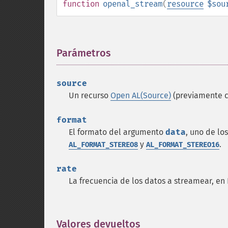
function
openal_stream
(
resource
$sou
Parámetros
¶
source
Un recurso
Open AL(Source)
(previamente 
format
El formato del argumento
data
, uno de lo
y
.
AL_FORMAT_STEREO8
AL_FORMAT_STEREO16
rate
La frecuencia de los datos a streamear, en 
Valores devueltos
¶