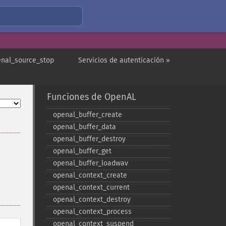
enal_source_stop
Servicios de autenticación »
Funciones de OpenAL
openal_​buffer_​create
openal_​buffer_​data
openal_​buffer_​destroy
openal_​buffer_​get
openal_​buffer_​loadwav
openal_​context_​create
openal_​context_​current
openal_​context_​destroy
openal_​context_​process
openal_​context_​suspend