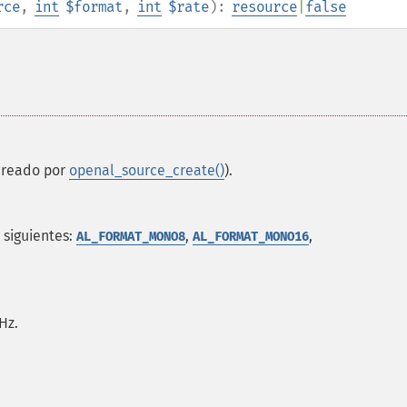
rce
,
int
$format
,
int
$rate
):
resource
|
false
creado por
openal_source_create()
).
s siguientes:
,
,
AL_FORMAT_MONO8
AL_FORMAT_MONO16
Hz.