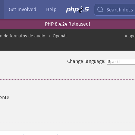
Get Involved
Help
Search docs
PHP 8.4.24 Released!
n de formatos de audio
OpenAL
« op
Change language:
uente