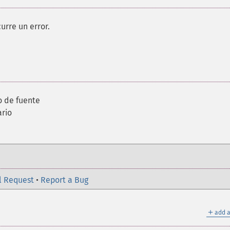
curre un error.
o de fuente
ario
l Request
•
Report a Bug
＋
add a