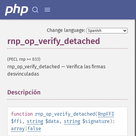
Change language:
rnp_op_verify_detached
(PECL rnp >= 0.1.1)
rnp_op_verify_detached
—
Verifica las firmas
desvinculadas
Descripción
¶
function
rnp_op_verify_detached
(
RnpFFI
$ffi
,
string
$data
,
string
$signature
):
array
|
false