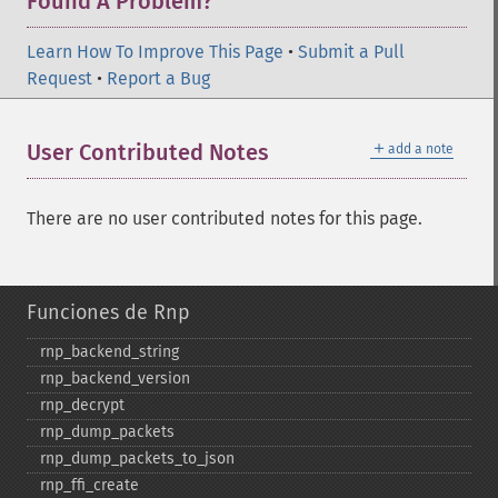
Found A Problem?
Learn How To Improve This Page
•
Submit a Pull
Request
•
Report a Bug
＋
User Contributed Notes
add a note
There are no user contributed notes for this page.
Funciones de Rnp
rnp_​backend_​string
rnp_​backend_​version
rnp_​decrypt
rnp_​dump_​packets
rnp_​dump_​packets_​to_​json
rnp_​ffi_​create