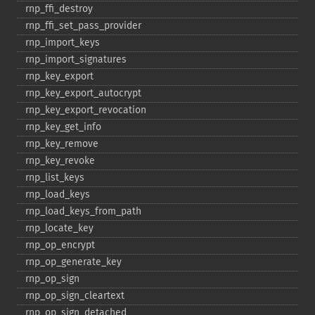
rnp_​ffi_​destroy
rnp_​ffi_​set_​pass_​provider
rnp_​import_​keys
rnp_​import_​signatures
rnp_​key_​export
rnp_​key_​export_​autocrypt
rnp_​key_​export_​revocation
rnp_​key_​get_​info
rnp_​key_​remove
rnp_​key_​revoke
rnp_​list_​keys
rnp_​load_​keys
rnp_​load_​keys_​from_​path
rnp_​locate_​key
rnp_​op_​encrypt
rnp_​op_​generate_​key
rnp_​op_​sign
rnp_​op_​sign_​cleartext
rnp_​op_​sign_​detached