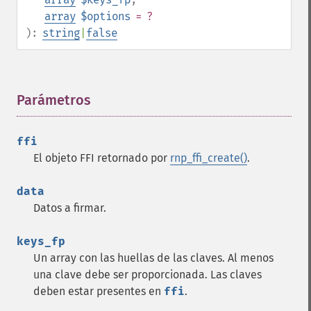
array
$options
= ?
):
string
|
false
Parámetros
¶
ffi
El objeto FFI retornado por
rnp_ffi_create()
.
data
Datos a firmar.
keys_fp
Un array con las huellas de las claves. Al menos
una clave debe ser proporcionada. Las claves
deben estar presentes en
ffi
.