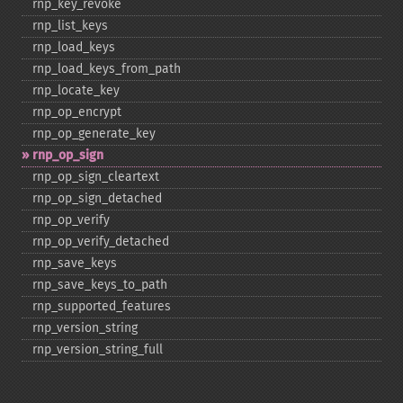
rnp_​key_​revoke
rnp_​list_​keys
rnp_​load_​keys
rnp_​load_​keys_​from_​path
rnp_​locate_​key
rnp_​op_​encrypt
rnp_​op_​generate_​key
rnp_​op_​sign
rnp_​op_​sign_​cleartext
rnp_​op_​sign_​detached
rnp_​op_​verify
rnp_​op_​verify_​detached
rnp_​save_​keys
rnp_​save_​keys_​to_​path
rnp_​supported_​features
rnp_​version_​string
rnp_​version_​string_​full