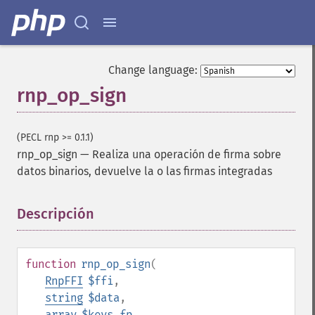
Change language:
rnp_op_sign
(PECL rnp >= 0.1.1)
rnp_op_sign
—
Realiza una operación de firma sobre
datos binarios, devuelve la o las firmas integradas
Descripción
¶
function
rnp_op_sign
(
RnpFFI
$ffi
,
string
$data
,
array
$keys_fp
,