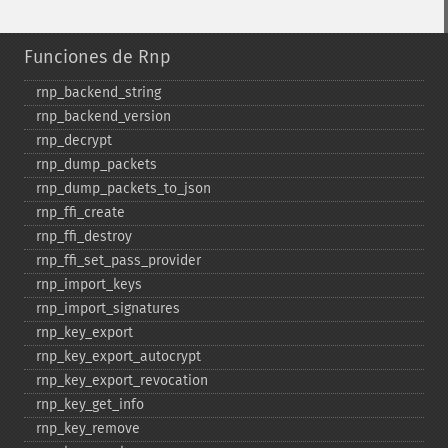
Funciones de Rnp
rnp_​backend_​string
rnp_​backend_​version
rnp_​decrypt
rnp_​dump_​packets
rnp_​dump_​packets_​to_​json
rnp_​ffi_​create
rnp_​ffi_​destroy
rnp_​ffi_​set_​pass_​provider
rnp_​import_​keys
rnp_​import_​signatures
rnp_​key_​export
rnp_​key_​export_​autocrypt
rnp_​key_​export_​revocation
rnp_​key_​get_​info
rnp_​key_​remove