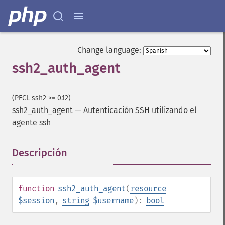
Change language:
ssh2_auth_agent
(PECL ssh2 >= 0.12)
ssh2_auth_agent
—
Autenticación SSH utilizando el
agente ssh
Descripción
¶
function
ssh2_auth_agent
(
resource
$session
,
string
$username
):
bool