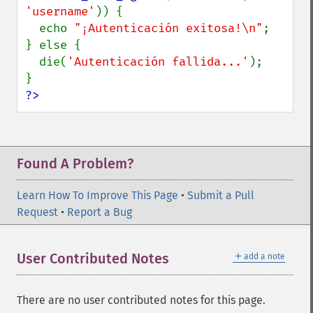
'username'
)) {

  echo 
"¡Autenticación exitosa!\n"
;

} else {

  die(
'Autenticación fallida...'
);

?>
Found A Problem?
Learn How To Improve This Page
•
Submit a Pull
Request
•
Report a Bug
＋
User Contributed Notes
add a note
There are no user contributed notes for this page.