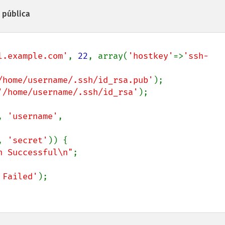
e pública
l.example.com'
, 
22
, array(
'hostkey'
=>
'ssh-
/home/username/.ssh/id_rsa.pub'
'/home/username/.ssh/id_rsa'
);

, 
'username'
,

, 
'secret'
)) {

n Successful\n"
;

 Failed'
);
