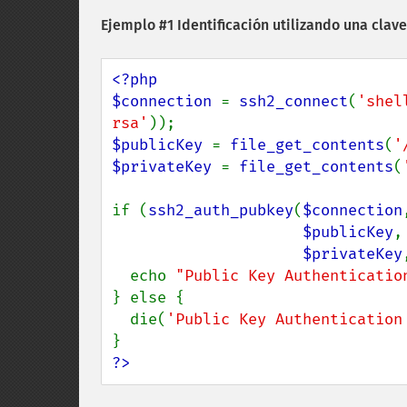
Ejemplo #1 Identificación utilizando una clav
<?php

$connection 
= 
ssh2_connect
(
'shel
rsa'
$publicKey 
= 
file_get_contents
(
'
$privateKey 
= 
file_get_contents
(
if (
ssh2_auth_pubkey
(
$connection
$publicKey
,

$privateKey
  echo 
"Public Key Authenticatio
} else {

  die(
'Public Key Authentication
?>