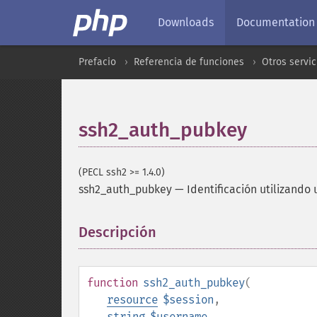
Downloads
Documentation
Prefacio
Referencia de funciones
Otros servic
ssh2_auth_pubkey
(PECL ssh2 >= 1.4.0)
ssh2_auth_pubkey
—
Identificación utilizando
Descripción
¶
function
ssh2_auth_pubkey
(
resource
$session
,
string
$username
,