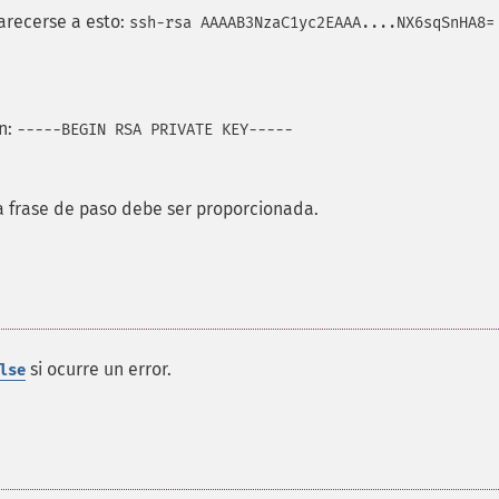
arecerse a esto:
ssh-rsa AAAAB3NzaC1yc2EAAA....NX6sqSnHA8=
n:
-----BEGIN RSA PRIVATE KEY-----
la frase de paso debe ser proporcionada.
si ocurre un error.
lse