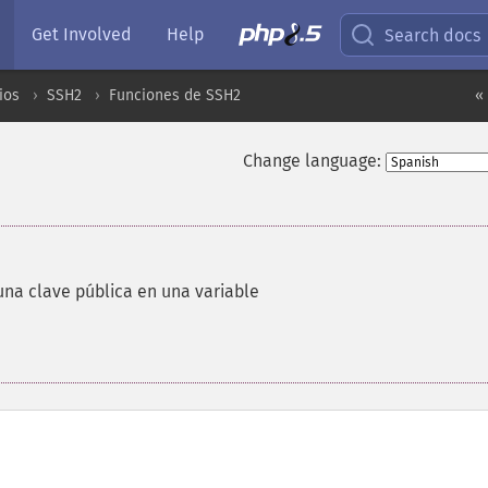
Get Involved
Help
Search docs
ios
SSH2
Funciones de SSH2
«
Change language:
 una clave pública en una variable