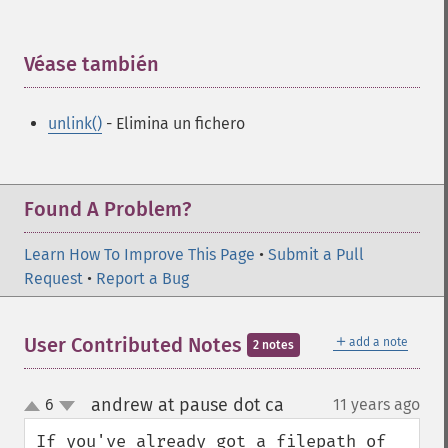
Véase también
¶
unlink()
- Elimina un fichero
Found A Problem?
Learn How To Improve This Page
•
Submit a Pull
Request
•
Report a Bug
＋
User Contributed Notes
add a note
2 notes
andrew at pause dot ca
6
11 years ago
¶
up
down
If you've already got a filepath of 