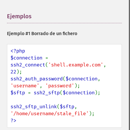
Ejemplos
¶
Ejemplo #1 Borrado de un fichero
<?php

$connection 
= 
ssh2_connect
(
'shell.example.com'
, 
22
ssh2_auth_password
(
$connection
, 
'username'
, 
'password'
$sftp 
= 
ssh2_sftp
(
$connection
);

ssh2_sftp_unlink
(
$sftp
, 
'/home/username/stale_file'
?>