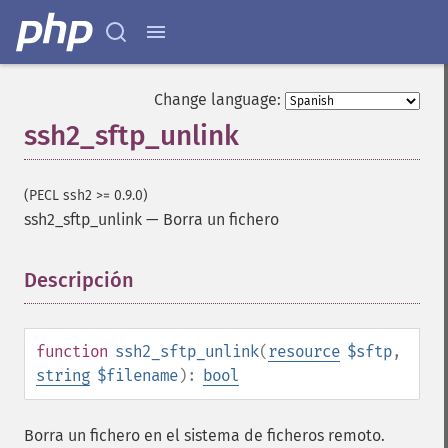
Change language:
ssh2_sftp_unlink
(PECL ssh2 >= 0.9.0)
ssh2_sftp_unlink
—
Borra un fichero
Descripción
¶
function
ssh2_sftp_unlink
(
resource
$sftp
,
string
$filename
):
bool
Borra un fichero en el sistema de ficheros remoto.