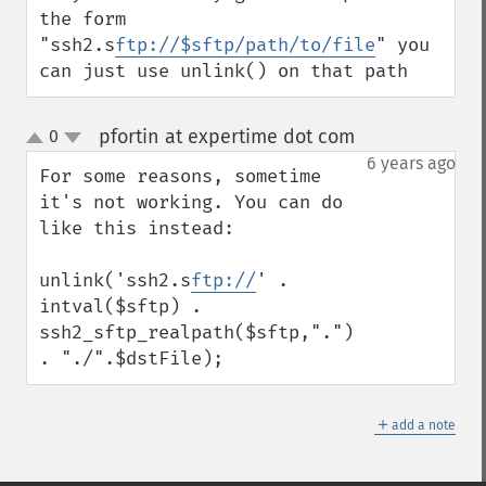
the form 
"ssh2.s
ftp://$sftp/path/to/file
" you 
can just use unlink() on that path
pfortin at expertime dot com
0
¶
up
down
6 years ago
For some reasons, sometime 
it's not working. You can do 
like this instead: 

unlink('ssh2.s
ftp://
' . 
intval($sftp) . 
ssh2_sftp_realpath($sftp,".") 
. "./".$dstFile);
＋
add a note