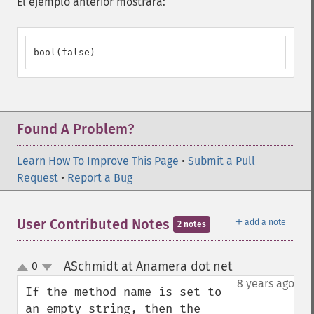
El ejemplo anterior mostrará:
bool(false)
Found A Problem?
Learn How To Improve This Page
•
Submit a Pull
Request
•
Report a Bug
＋
User Contributed Notes
add a note
2 notes
ASchmidt at Anamera dot net
0
¶
up
down
8 years ago
If the method name is set to 
an empty string, then the 