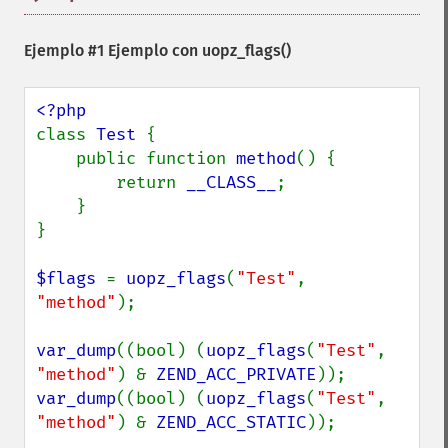
Ejemplo #1 Ejemplo con
uopz_flags()
class 
Test 
{

    public function 
method
() {

        return 
__CLASS__
;

    }

}

$flags 
= 
uopz_flags
(
"Test"
, 
"method"
);

var_dump
((bool) (
uopz_flags
(
"Test"
, 
"method"
) & 
ZEND_ACC_PRIVATE
var_dump
((bool) (
uopz_flags
(
"Test"
, 
"method"
) & 
ZEND_ACC_STATIC
));
