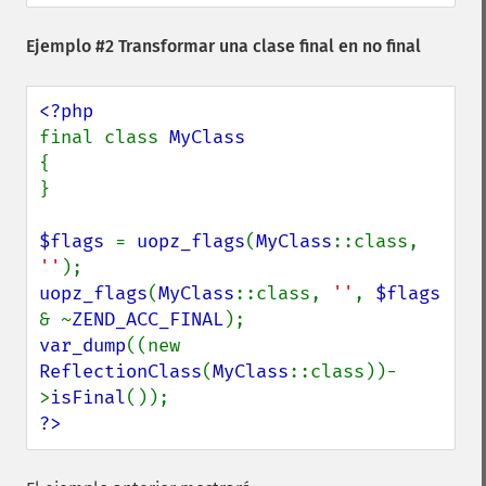
Ejemplo #2 Transformar una clase final en no final
final class 
{

}

$flags 
= 
uopz_flags
(
MyClass
::class, 
''
uopz_flags
(
MyClass
::class, 
''
, 
$flags 
& ~
ZEND_ACC_FINAL
var_dump
((new 
ReflectionClass
(
MyClass
::class))-
>
isFinal
?>