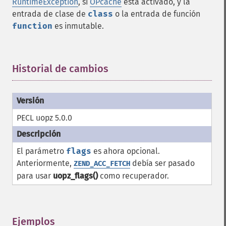
RuntimeException
, si
OPcache
está activado, y la
entrada de clase de
class
o la entrada de función
function
es inmutable.
Historial de cambios
¶
PECL uopz 5.0.0
El parámetro
flags
es ahora opcional.
Anteriormente,
debía ser pasado
ZEND_ACC_FETCH
para usar
uopz_flags()
como recuperador.
Ejemplos
¶