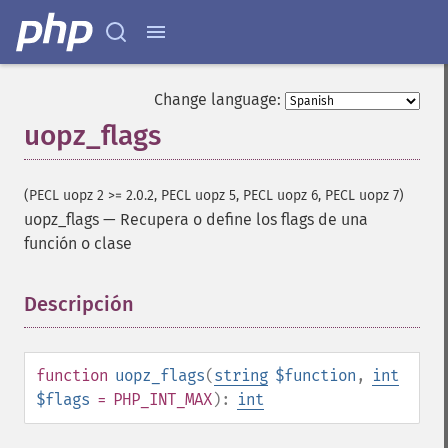
Change language:
uopz_flags
(PECL uopz 2 >= 2.0.2, PECL uopz 5, PECL uopz 6, PECL uopz 7)
uopz_flags
—
Recupera o define los flags de una
función o clase
Descripción
¶
function
uopz_flags
(
string
$function
,
int
$flags
= PHP_INT_MAX
):
int