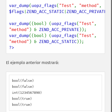
var_dump
(
uopz_flags
(
"Test"
, 
"method"
, 
$flags
|
ZEND_ACC_STATIC
|
ZEND_ACC_PRIVATE
))
var_dump
((bool) (
uopz_flags
(
"Test"
, 
"method"
) & 
ZEND_ACC_PRIVATE
var_dump
((bool) (
uopz_flags
(
"Test"
, 
"method"
) & 
ZEND_ACC_STATIC
?>
El ejemplo anterior mostrará:
bool(false)

bool(false)

int(1234567890)

bool(true)

bool(true)