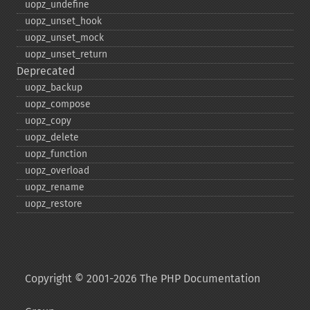
uopz_​undefine
uopz_​unset_​hook
uopz_​unset_​mock
uopz_​unset_​return
Deprecated
uopz_​backup
uopz_​compose
uopz_​copy
uopz_​delete
uopz_​function
uopz_​overload
uopz_​rename
uopz_​restore
Copyright © 2001-2026 The PHP Documentation