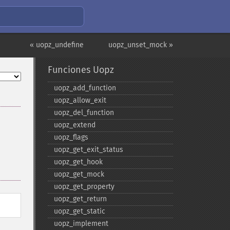
« uopz_undefine
uopz_unset_mock »
Funciones Uopz
uopz_​add_​function
uopz_​allow_​exit
uopz_​del_​function
uopz_​extend
uopz_​flags
uopz_​get_​exit_​status
uopz_​get_​hook
uopz_​get_​mock
uopz_​get_​property
uopz_​get_​return
uopz_​get_​static
uopz_​implement