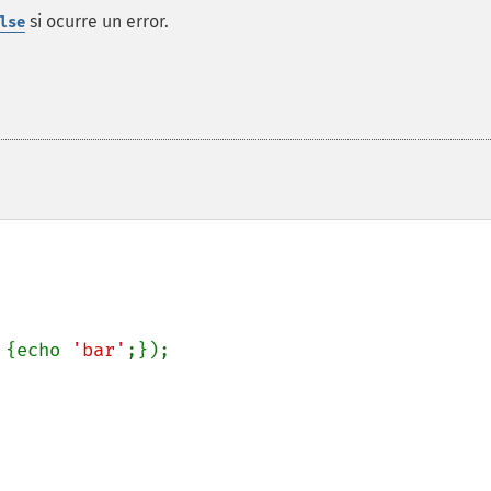
si ocurre un error.
lse
 {echo 
'bar'