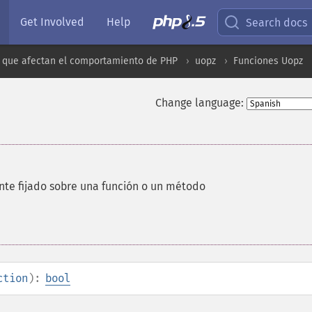
Get Involved
Help
Search docs
 que afectan el comportamiento de PHP
uopz
Funciones Uopz
Change language:
te fijado sobre una función o un método
ction
):
bool