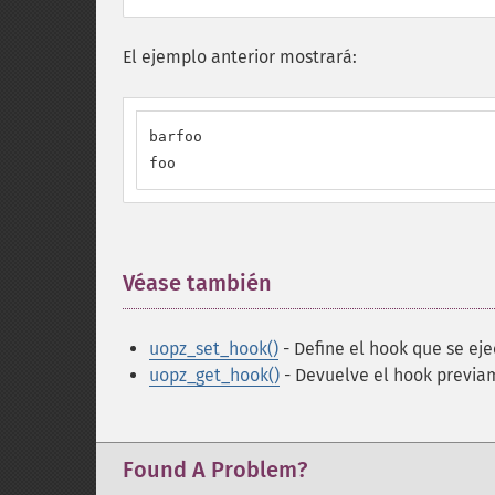
El ejemplo anterior mostrará:
barfoo

foo
Véase también
¶
uopz_set_hook()
- Define el hook que se ej
uopz_get_hook()
- Devuelve el hook previa
Found A Problem?