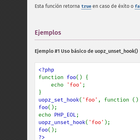
Esta función retorna
en caso de éxito o
true
fa
Ejemplos
¶
Ejemplo #1 Uso básico de
uopz_unset_hook()
function 
foo
() {

    echo 
'foo'
;

uopz_set_hook
(
'foo'
, function ()
foo
();

echo 
PHP_EOL
uopz_unset_hook
(
'foo'
foo
?>