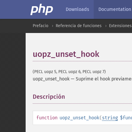
Downloads
Documentation
Prefacio
Referencia de funciones
Extensiones
uopz_unset_hook
(PECL uopz 5, PECL uopz 6, PECL uopz 7)
uopz_unset_hook
—
Suprime el hook previamen
Descripción
¶
function
uopz_unset_hook
(
string
$fun