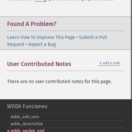
Found A Problem?
Learn How To Improve This Page
•
Submit a Pull
Request
•
Report a Bug
＋
User Contributed Notes
add a note
There are no user contributed notes for this page.
WDDX Funciones
wddx_​add_​vars
wddx_​deserialize
wddx_​packet_​end