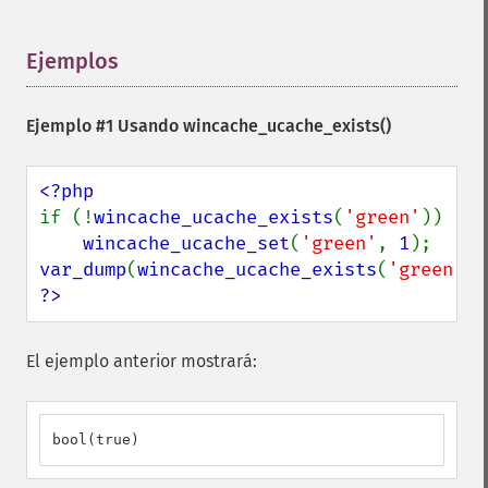
Ejemplos
¶
Ejemplo #1 Usando
wincache_ucache_exists()
if (!
wincache_ucache_exists
(
'green'
))

wincache_ucache_set
(
'green'
, 
1
var_dump
(
wincache_ucache_exists
(
'green'
?>
El ejemplo anterior mostrará:
bool(true)