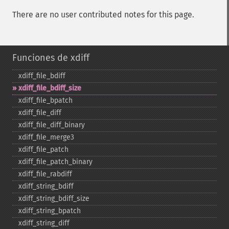
There are no user contributed notes for this page.
Funciones de xdiff
xdiff_​file_​bdiff
xdiff_​file_​bdiff_​size
xdiff_​file_​bpatch
xdiff_​file_​diff
xdiff_​file_​diff_​binary
xdiff_​file_​merge3
xdiff_​file_​patch
xdiff_​file_​patch_​binary
xdiff_​file_​rabdiff
xdiff_​string_​bdiff
xdiff_​string_​bdiff_​size
xdiff_​string_​bpatch
xdiff_​string_​diff