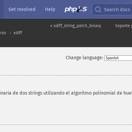
Get Involved
Help
Search docs
« xdiff_string_patch_binary
Soporte 
eros
xdiff
Change language:
aria de dos strings utilizando el algoritmo polinomial de hue