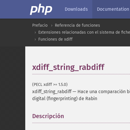
Downloads
Documentation
Prefacio
Referencia de funciones
Extensiones relacionadas con el sistema de fich
Funciones de xdiff
xdiff_string_rabdiff
(PECL xdiff >= 1.5.0)
xdiff_string_rabdiff
—
Hace una comparación bin
digital (fingerprinting) de Rabin
Descripción
¶