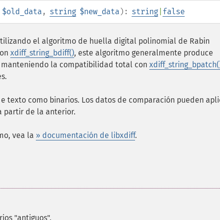
$old_data
,
string
$new_data
):
string
|
false
ilizando el algoritmo de huella digital polinomial de Rabin
con
xdiff_string_bdiff()
, este algoritmo generalmente produce
 manteniendo la compatibilidad total con
xdiff_string_bpatch(
s.
 de texto como binarios. Los datos de comparación pueden apli
partir de la anterior.
mo, vea la
» documentación de libxdiff
.
rios "antiguos".