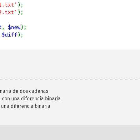
1.txt'
2.txt'
);

d
, 
$new
 
$diff
inaria de dos cadenas
con una diferencia binaria
una diferencia binaria