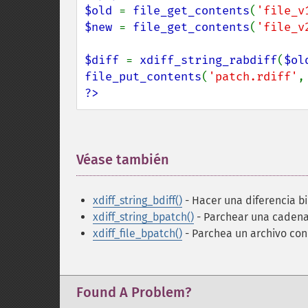
$old 
= 
file_get_contents
(
'file_v
$new 
= 
file_get_contents
(
'file_v
$diff 
= 
xdiff_string_rabdiff
(
$ol
file_put_contents
(
'patch.rdiff'
,
?>
Véase también
¶
xdiff_string_bdiff()
- Hacer una diferencia b
xdiff_string_bpatch()
- Parchear una cadena 
xdiff_file_bpatch()
- Parchea un archivo con 
Found A Problem?