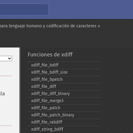
para lenguaje humano y codificación de caracteres »
Funciones de xdiff
xdiff_​file_​bdiff
xdiff_​file_​bdiff_​size
xdiff_​file_​bpatch
xdiff_​file_​diff
lla
xdiff_​file_​diff_​binary
xdiff_​file_​merge3
xdiff_​file_​patch
xdiff_​file_​patch_​binary
xdiff_​file_​rabdiff
xdiff_​string_​bdiff