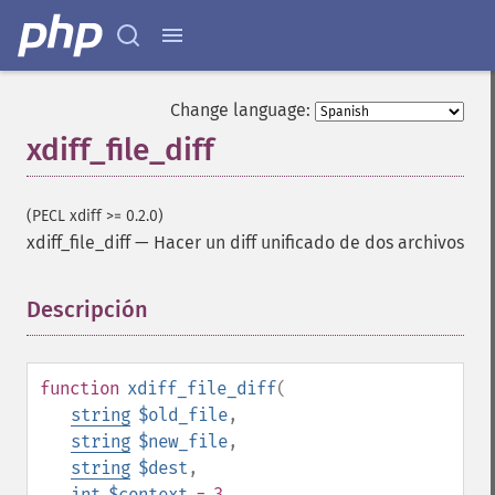
Change language:
xdiff_file_diff
(PECL xdiff >= 0.2.0)
xdiff_file_diff
—
Hacer un diff unificado de dos archivos
Descripción
¶
function
xdiff_file_diff
(
string
$old_file
,
string
$new_file
,
string
$dest
,
int
$context
= 3
,