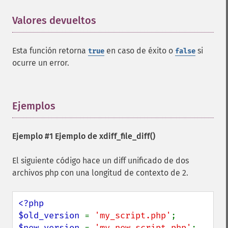
Valores devueltos
¶
Esta función retorna
en caso de éxito o
si
true
false
ocurre un error.
Ejemplos
¶
Ejemplo #1 Ejemplo de
xdiff_file_diff()
El siguiente código hace un diff unificado de dos
archivos php con una longitud de contexto de 2.
<?php

$old_version 
= 
'my_script.php'
$new_version 
= 
'my_new_script.php'
;
