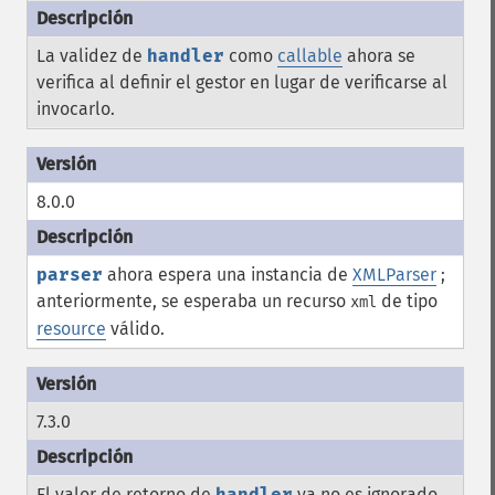
La validez de
handler
como
callable
ahora se
verifica al definir el gestor en lugar de verificarse al
invocarlo.
8.0.0
parser
ahora espera una instancia de
XMLParser
;
anteriormente, se esperaba un recurso
de tipo
xml
resource
válido.
7.3.0
El valor de retorno de
handler
ya no es ignorado