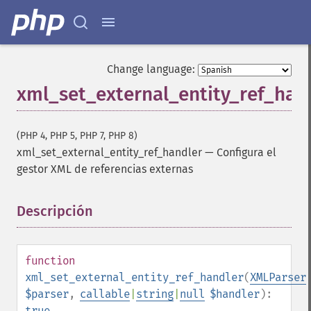
Change language:
xml_set_external_entity_ref_han
(PHP 4, PHP 5, PHP 7, PHP 8)
xml_set_external_entity_ref_handler
—
Configura el
gestor XML de referencias externas
Descripción
¶
function
xml_set_external_entity_ref_handler
(
XMLParser
$parser
,
callable
|
string
|
null
$handler
):
true