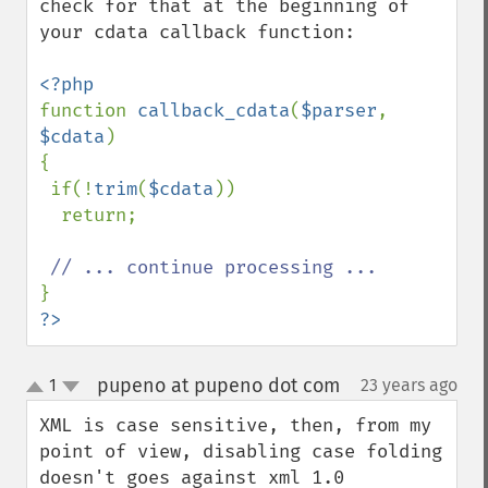
check for that at the beginning of 
your cdata callback function:

function 
callback_cdata
(
$parser
, 
$cdata
)

{

 if(!
trim
(
$cdata
))

  return;

?>
pupeno at pupeno dot com
1
23 years ago
¶
up
down
XML is case sensitive, then, from my 
point of view, disabling case folding 
doesn't goes against xml 1.0 