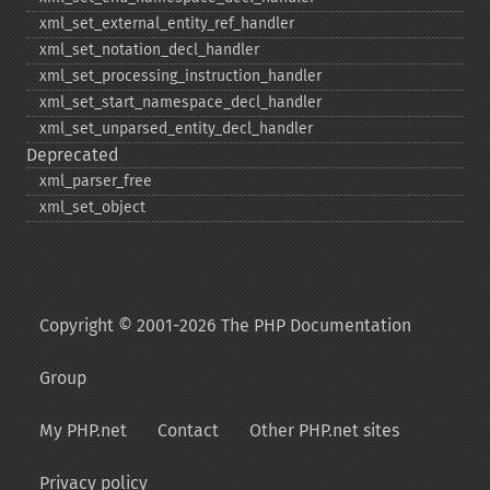
xml_​set_​external_​entity_​ref_​handler
xml_​set_​notation_​decl_​handler
xml_​set_​processing_​instruction_​handler
xml_​set_​start_​namespace_​decl_​handler
xml_​set_​unparsed_​entity_​decl_​handler
Deprecated
xml_​parser_​free
xml_​set_​object
Copyright © 2001-2026 The PHP Documentation
Group
My PHP.net
Contact
Other PHP.net sites
Privacy policy