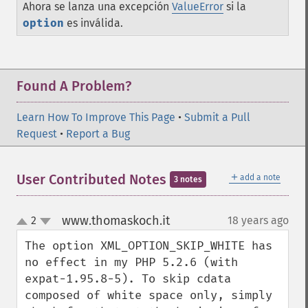
Ahora se lanza una excepción
ValueError
si la
option
es inválida.
Found A Problem?
Learn How To Improve This Page
•
Submit a Pull
Request
•
Report a Bug
＋
User Contributed Notes
add a note
3 notes
www.thomaskoch.it
2
18 years ago
¶
up
down
The option XML_OPTION_SKIP_WHITE has 
no effect in my PHP 5.2.6 (with 
expat-1.95.8-5). To skip cdata 
composed of white space only, simply 