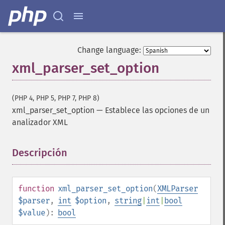
Change language:
xml_parser_set_option
(PHP 4, PHP 5, PHP 7, PHP 8)
xml_parser_set_option
—
Establece las opciones de un
analizador XML
Descripción
¶
function
xml_parser_set_option
(
XMLParser
$parser
,
int
$option
,
string
|
int
|
bool
$value
):
bool