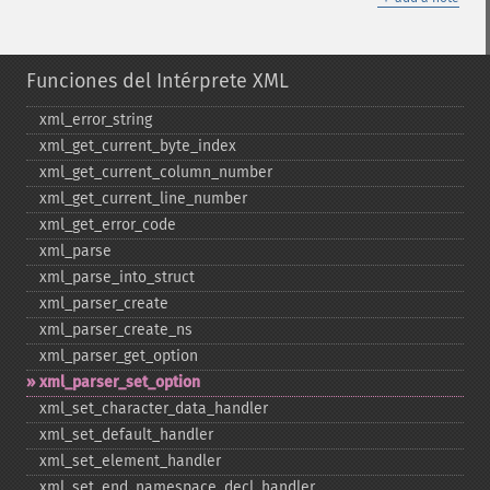
Funciones del Intérprete XML
xml_​error_​string
xml_​get_​current_​byte_​index
xml_​get_​current_​column_​number
xml_​get_​current_​line_​number
xml_​get_​error_​code
xml_​parse
xml_​parse_​into_​struct
xml_​parser_​create
xml_​parser_​create_​ns
xml_​parser_​get_​option
xml_​parser_​set_​option
xml_​set_​character_​data_​handler
xml_​set_​default_​handler
xml_​set_​element_​handler
xml_​set_​end_​namespace_​decl_​handler