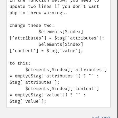
In the function below, you need to 
update two lines if you don't want 
php to throw warnings. 

change these two:

           $elements[$index]
['attributes'] = $tag['attributes'];

           $elements[$index]
['content'] = $tag['value'];

to this:

      $elements[$index]['attributes'] 
= empty($tag['attributes']) ? "" : 
$tag['attributes'];

      $elements[$index]['content']    
= empty($tag['value']) ? "" : 
$tag['value'];
＋
add a note