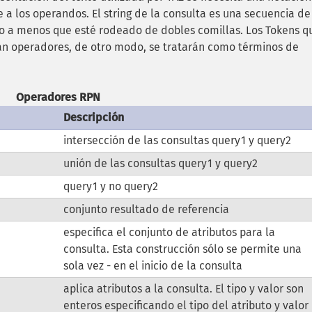
e a los operandos. El string de la consulta es una secuencia de
co a menos que esté rodeado de dobles comillas. Los Tokens q
rán operadores, de otro modo, se tratarán como términos de
Operadores RPN
Descripción
intersección de las consultas query1 y query2
unión de las consultas query1 y query2
query1 y no query2
conjunto resultado de referencia
especifica el conjunto de atributos para la
consulta. Esta construcción sólo se permite una
sola vez - en el inicio de la consulta
aplica atributos a la consulta. El tipo y valor son
enteros especificando el tipo del atributo y valor