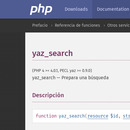
Downloads
Documentation
Prefacio
Referencia de funciones
Otros servic
yaz_search
(PHP 4 >= 4.0.1, PECL yaz >= 0.9.0)
yaz_search
—
Prepara una búsqueda
Descripción
¶
function
yaz_search
(
resource
$id
,
st