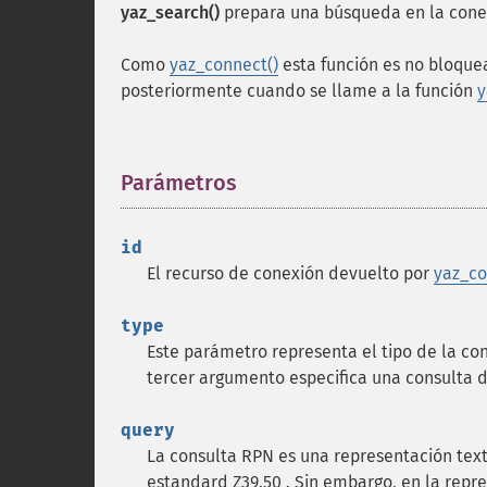
yaz_search()
prepara una búsqueda en la cone
Como
yaz_connect()
esta función es no bloqu
posteriormente cuando se llame a la función
y
Parámetros
¶
id
El recurso de conexión devuelto por
yaz_co
type
Este parámetro representa el tipo de la c
tercer argumento especifica una consulta de
query
La consulta RPN es una representación textu
estandard Z39.50 . Sin embargo, en la repre