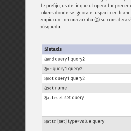
de prefijo, es decir que el operador preced
tokens donde se ignora el espacio en blan
empiecen con una arroba (
) se considera
@
búsqueda.
Sintaxis
query1 query2
@and
query1 query2
@or
query1 query2
@not
name
@set
set query
@attrset
[set] type=value query
@attr