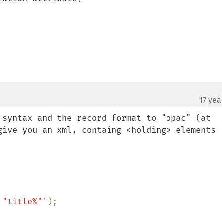
17 yea
 syntax and the record format to "opac" (at 
give you an xml, containg <holding> elements 
 "title%"'