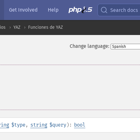
Get Involved
Help
Search docs
ios
YAZ
Funciones de YAZ
Change language:
ring
$type
,
string
$query
):
bool