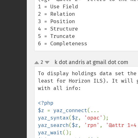
1 = Use Field

2 = Relation

3 = Position

4 = Structure

5 = Truncate

6 = Completeness
k dot andris at gmail dot com
2
¶
up
down
To display holdings data set the
least for Horizon ILS). It will 
with all info:

<?php

$z 
= 
yaz_connect
yaz_syntax
(
$z
, 
'opac'
yaz_search
(
$z
, 
'rpn'
, 
'@attr 1=4
yaz_wait