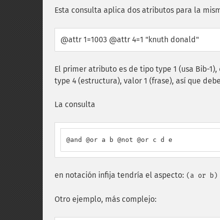
Esta consulta aplica dos atributos para la mism
@attr 1=1003 @attr 4=1 "knuth donald"
El primer atributo es de tipo type 1 (usa Bib-1),
type 4 (estructura), valor 1 (frase), así que 
La consulta
@and @or a b @not @or c d e
en notación infija tendría el aspecto:
(a or b)
Otro ejemplo, más complejo: