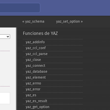
« yaz_schema
yaz_set_option »
Funciones de YAZ
yaz_​addinfo
yaz_​ccl_​conf
yaz_​ccl_​parse
yaz_​close
yaz_​connect
yaz_​database
yaz_​element
yaz_​errno
yaz_​error
yaz_​es
yaz_​es_​result
yaz_​get_​option