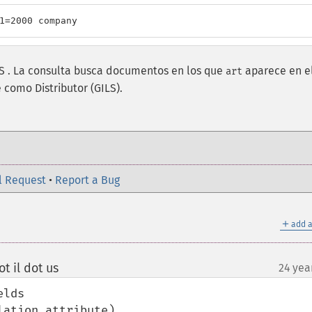
1=2000 company
ILS . La consulta busca documentos en los que
aparece en e
art
como Distributor (GILS).
l Request
•
Report a Bug
＋
add a
t il dot us
24 yea
¶
lds 

ation attribute) 
