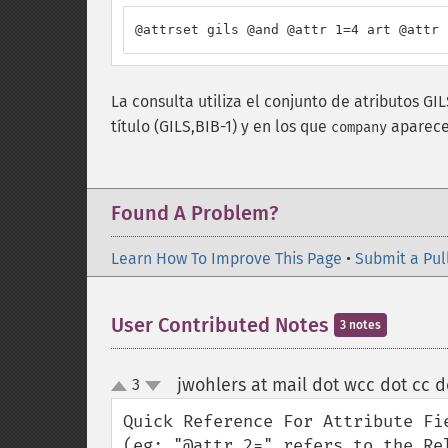
@attrset gils @and @attr 1=4 art @attr 
La consulta utiliza el conjunto de atributos G
título (GILS,BIB-1) y en los que
aparece 
company
Found A Problem?
Learn How To Improve This Page
•
Submit a Pul
User Contributed Notes
3 notes
jwohlers at mail dot wcc dot cc do
3
up
down
Quick Reference For Attribute Fie
(eg: "@attr 2=" refers to the Rel